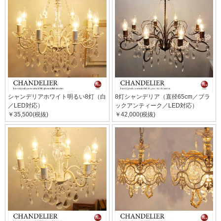
シャンデリアホワイト明るい8灯（白
8灯シャンデリア（直径65cm／ブラ
／LED対応）
ックアンティーク／LED対応）
￥35,500(税抜)
￥42,000(税抜)