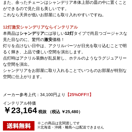
また、余ったチェーンはシャンデリア本体上部の皿の中に置くこと
ができるので見た目も美しいです。
これなら天井が低いお部屋にも取り入れやすいですね。
12灯激安シャンデリアならインテリアル
本商品は
シャンデリア
には珍しい
12灯
タイプで尚且つゴージャスな
見た目なのに、驚愕の
激安
価格！
灯りを点けない日中は、アクリルパーツが日光を取り込むことで明
るく輝き、上品で優しい空間を演出します。
点灯時はアクリル装飾が乱反射し、ホテルのようなラグジュアリー
な空間を演出。
シャンデリアをお部屋に取り入れることでいつものお部屋が特別な
空間に仕上がります。
メーカー参考上代：34,100円より
【25%OFF!!】
インテリアル特価
￥23,164
税抜 （税込 ￥25,480）
※この商品は玄関渡しです
※北海道・沖縄・離島へは配送できません