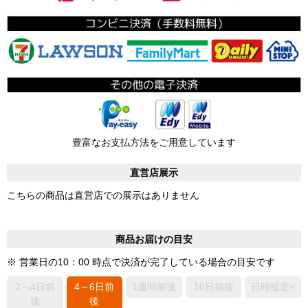
豊富なお支払方法をご用意しています
直営店展示
こちらの商品は直営店での展示はありません
商品お届けの目安
※ 営業日の10：00 時点で決済が完了している場合の目安です
2～4日前
4～6日前
1週間前後
10日前後
日時指定×
後
後