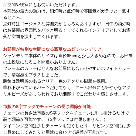
グ空間や寝室にもお使いいただけます。
本商品の最大の魅力は、消灯時と点灯時で雰囲気がガラッと一変す
るところ。
点灯時はゴージャスな雰囲気がもちろんありますが、日中の消灯時
はお部屋の雰囲気をパッと明るくしてくれるインテリアとしてお洒
落な空間を演出してくれます。
お部屋が特別な空間になる豪華な12灯シャンデリア
シャンデリア本体のサイズは直径65cmと少し大きめなので、お部屋
の主役級になること間違いありません。
フレームのカラーはどんなお部屋にも合わせやすいホワイトカラー
で、清潔感をプラスしました。
装飾は透明感のあるクリアー色のアクリル樹脂を採用。
垂れ下がっているパーツだけでなく、アーム部分にも細やかなアク
リルビーズがあしらわれており細部までこだわりを感じさせます。
市販のS字フックでチェーンの長さ調節が可能
チェーンの長さは市販のS字フックをチェーンに引っ掛けるだけで
高さ調節が可能です。（S字フックは付属しません。）
ダイニング空間は少しチェーンを短くしたり、リビング空間には少
し長めにしてみたりと用途に合わせて調整が可能です。