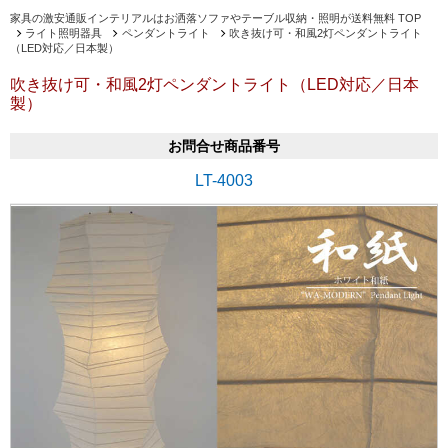
家具の激安通販インテリアルはお洒落ソファやテーブル収納・照明が送料無料 TOP
ライト照明器具
ペンダントライト
吹き抜け可・和風2灯ペンダントライト
（LED対応／日本製）
吹き抜け可・和風2灯ペンダントライト（LED対応／日本
製）
お問合せ商品番号
LT-4003