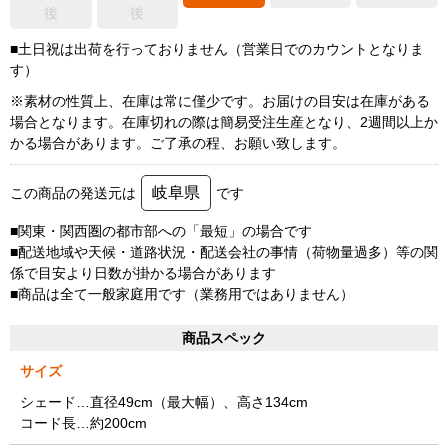
後
後
■土日祝は出荷を行っておりません（営業日でのカウントとなりま
す）
※素材の性質上、在庫は常に僅少です。お届けの目安は在庫がある
場合となります。在庫切れの際は簡易受注生産となり、2週間以上か
かる場合があります。ご了承の程、お願い致します。
岐阜県
この商品の発送元は
です
■関東・関西圏の都市部への「最短」の場合です
■配送地域や天候・道路状況・配送会社の事情（荷物量過多）等の関
係で目安より日数が掛かる場合があります
■商品は全て一般家庭用です（業務用ではありません）
商品スペック
サイズ
シェード…直径49cm（最大幅）、高さ134cm
コード長…約200cm