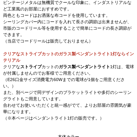
ビンテージメタルは無機質でクールな印象に、インダストリアルな
ど工業風のお部屋におすすめです。
両色ともコードはお洒落な布コードを使用しています。
シーリングカバー内にコードを入れて長さの調節は出来ませんが、
市販のコードリール等を使用することで簡単にコードの長さ調節が
できます。
（当店でコードリールは販売しておりません）
クリアなストライプカットのガラス製ペンダントライト1灯ならイン
テリアル
クリアな
ストライプ
カットの
ガラス製ペンダントライト
1灯は、電球
が付属しませんのでお客様でご用意ください。
（E26口金サイズ消費電力60Wまでの電球が1個をご用意くださ
い。）
また、別ページで同デザインのブラケットライトや多灯のシーリン
グライトもご用意しています。
合わせてお使いいただくと統一感がでて、よりお部屋の雰囲気が豪
華になります。
（※本ページはペンダントライト1灯の販売です。）
本体カラー