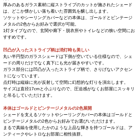
厚みのあるガラス素材に縦ストライプのカットが施されたシェード
は、どこか懐かしい落ち着いた雰囲気を醸し出します。
ソケットやシーリングカバーなどの本体は、ゴールドとビンテージ
メタルの2色からお好みで選択が可能。
1灯タイプなので、玄関や廊下・脱衣所やトイレなどの狭い空間にお
すすめです。
凹凸が入ったストライプ柄は消灯時も美しい
丸い半円型のガラスシェードは下側が空いている仕様なので、シェ
ードの周りだけでなく真下にも光が届きやすいです。
ガラス部分には凹凸が入ったストライプ柄で、さりげないアクセン
トになっています。
点灯時は縦線に光が反射して空間に幻想的な灯りを演出します。
サイズは直径17cmと小ぶりなので、圧迫感がなくお部屋にスッキリ
と吊るしていただけます。
本体はゴールドとビンテージメタルの2色展開
シェードを支えるソケットやシーリングカバーの本体はゴールドと
ビンテージメタルの2色からお好みでお選びいただけます。
まるで真鍮を使用したかのような上品な輝きを持つゴールドは、ア
ンティークやレトロなお部屋に相性抜群。