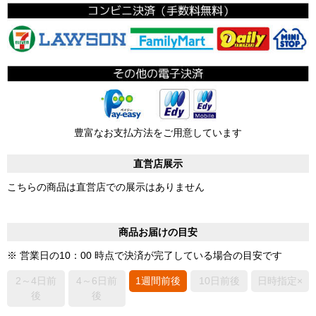
豊富なお支払方法をご用意しています
直営店展示
こちらの商品は直営店での展示はありません
商品お届けの目安
※ 営業日の10：00 時点で決済が完了している場合の目安です
2～4日前
4～6日前
1週間前後
10日前後
日時指定×
後
後