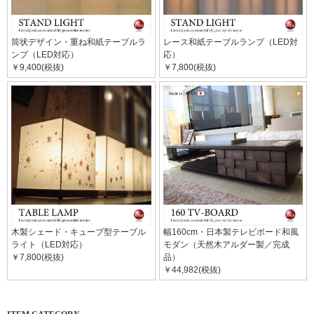
筒状デザイン・重ね和紙テーブルラ
レース和紙テーブルランプ（LED対
ンプ（LED対応）
応）
￥9,400(税抜)
￥7,800(税抜)
木製シェード・キューブ型テーブル
幅160cm・日本製テレビボード和風
ライト（LED対応）
モダン（天然木アルダー製／完成
￥7,800(税抜)
品）
￥44,982(税抜)