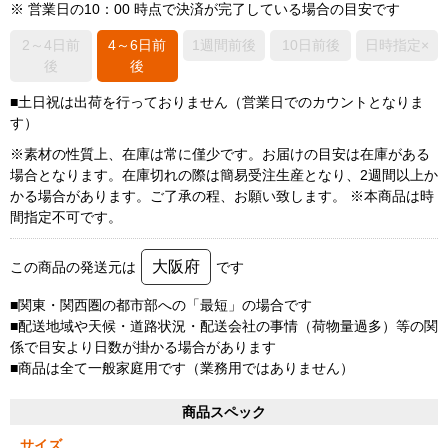
※ 営業日の10：00 時点で決済が完了している場合の目安です
2～4日前
4～6日前
1週間前後
10日前後
日時指定×
後
後
■土日祝は出荷を行っておりません（営業日でのカウントとなりま
す）
※素材の性質上、在庫は常に僅少です。お届けの目安は在庫がある
場合となります。在庫切れの際は簡易受注生産となり、2週間以上か
かる場合があります。ご了承の程、お願い致します。 ※本商品は時
間指定不可です。
大阪府
この商品の発送元は
です
■関東・関西圏の都市部への「最短」の場合です
■配送地域や天候・道路状況・配送会社の事情（荷物量過多）等の関
係で目安より日数が掛かる場合があります
■商品は全て一般家庭用です（業務用ではありません）
商品スペック
サイズ