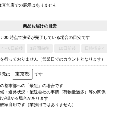
は直営店での展示はありません
商品お届けの目安
0：00 時点で決済が完了している場合の目安です
4～6日前後
1週間前後
10日前後
日時指定×
荷を行っておりません（営業日でのカウントとなります）
東京都
送元は
です
圏の都市部への「最短」の場合です
天候・道路状況・配送会社の事情（荷物量過多）等の関係
数が掛かる場合があります
一般家庭用です（業務用ではありません）