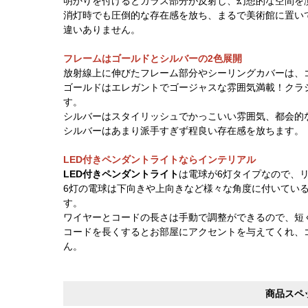
明かりを付けるとガラス部分が反射し、幻想的な空間を
消灯時でも圧倒的な存在感を放ち、まるで美術館に置い
違いありません。
フレームはゴールドとシルバーの2色展開
放射線上に伸びたフレーム部分やシーリングカバーは、
ゴールドはエレガントでゴージャスな雰囲気満載！クラ
す。
シルバーはスタイリッシュでかっこいい雰囲気、都会的
シルバーはあまり派手すぎず程良い存在感を放ちます。
LED付きペンダントライトならインテリアル
LED付きペンダントライト
は電球が6灯タイプなので、
6灯の電球は下向きや上向きなど様々な角度に付いてい
す。
ワイヤーとコードの長さは手動で調整ができるので、短
コードを長くするとお部屋にアクセントを与えてくれ、
ん。
商品スペ