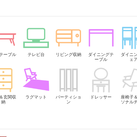
テーブル
テレビ台
リビング収納
ダイニングテ
ダイニ
ーブル
ェ
＆玄関収
ラグマット
パーティショ
ドレッサー
座椅子
納
ン
ソナル