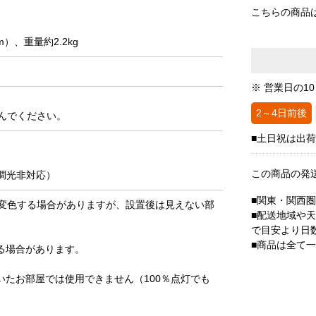
こちらの商品
）、重量約2.2kg
※ 営業日の1
2～4日前後
んでください。
■土日祝は出
この商品の発
／調光非対応）
■関東・関西
変色する場合がありますが、設置後は見えない部
■配送地域や
で目安より日
■商品は全て
る場合があります。
たお部屋では使用できません（100％点灯でも