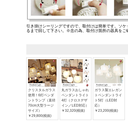
引き掛けシーリングですので、取付けは簡単です。ソケ
るまで回して下さい。※念の為、取付け箇所の器具をご
クリスタルガラス
丸ガラスおしゃれ
ガラス製エレガン
使用！6灯ペンダ
ペンダントライト
トペンダントライ
ントランプ（直径
4灯（クロスデザ
ト5灯（LED対
70cm大型ラージ
イン／LED対応）
応）
サイズ）
￥32,320(税抜)
￥23,200(税抜)
￥29,800(税抜)