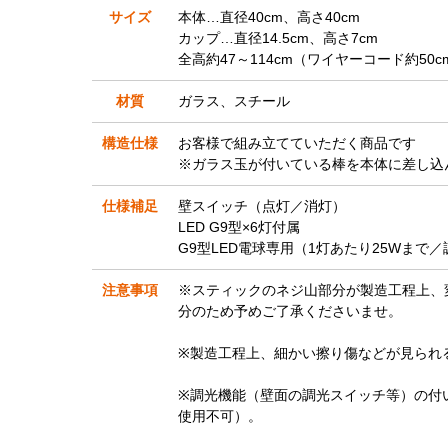
サイズ
本体…直径40cm、高さ40cm
カップ…直径14.5cm、高さ7cm
全高約47～114cm（ワイヤーコード約50cm
材質
ガラス、スチール
構造仕様
お客様で組み立てていただく商品です
※ガラス玉が付いている棒を本体に差し込
仕様補足
壁スイッチ（点灯／消灯）
LED G9型×6灯付属
G9型LED電球専用（1灯あたり25Wまで
注意事項
※スティックのネジ山部分が製造工程上、
分のため予めご了承くださいませ。
※製造工程上、細かい擦り傷などが見られ
※
調光機能（壁面の調光スイッチ等）の付い
使用不可）。