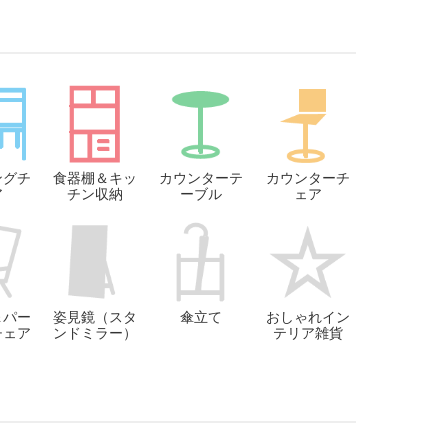
ングチ
食器棚＆キッ
カウンターテ
カウンターチ
ア
チン収納
ーブル
ェア
＆パー
姿見鏡（スタ
傘立て
おしゃれイン
チェア
ンドミラー）
テリア雑貨