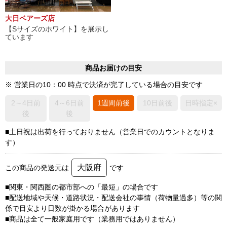
大日ベアーズ店
【Sサイズのホワイト】を展示し
ています
商品お届けの目安
※ 営業日の10：00 時点で決済が完了している場合の目安です
2～4日前
4～6日前
1週間前後
10日前後
日時指定×
後
後
■土日祝は出荷を行っておりません（営業日でのカウントとなりま
す）
大阪府
この商品の発送元は
です
■関東・関西圏の都市部への「最短」の場合です
■配送地域や天候・道路状況・配送会社の事情（荷物量過多）等の関
係で目安より日数が掛かる場合があります
■商品は全て一般家庭用です（業務用ではありません）