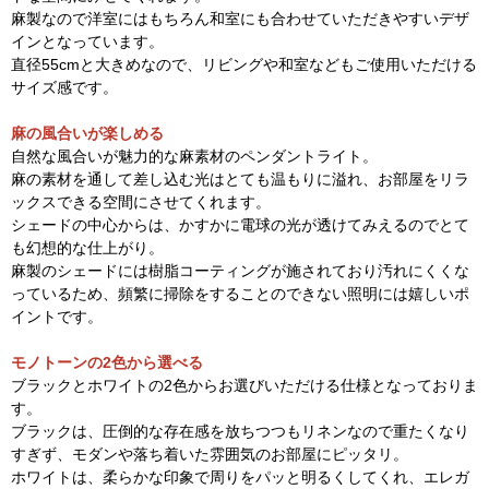
麻製なので洋室にはもちろん和室にも合わせていただきやすいデザ
インとなっています。
直径55cmと大きめなので、リビングや和室などもご使用いただける
サイズ感です。
麻の風合いが楽しめる
自然な風合いが魅力的な麻素材のペンダントライト。
麻の素材を通して差し込む光はとても温もりに溢れ、お部屋をリラ
ックスできる空間にさせてくれます。
シェードの中心からは、かすかに電球の光が透けてみえるのでとて
も幻想的な仕上がり。
麻製のシェードには樹脂コーティングが施されており汚れにくくな
っているため、頻繁に掃除をすることのできない照明には嬉しいポ
イントです。
モノトーンの2色から選べる
ブラックとホワイトの2色からお選びいただける仕様となっておりま
す。
ブラックは、圧倒的な存在感を放ちつつもリネンなので重たくなり
すぎず、モダンや落ち着いた雰囲気のお部屋にピッタリ。
ホワイトは、柔らかな印象で周りをパッと明るくしてくれ、エレガ