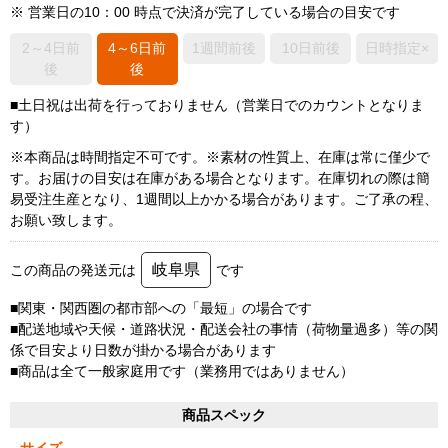
※ 営業日の10：00 時点で決済が完了している場合の目安です
2～4日前
4～6日前
1週間前後
10日前後
日時指定×
後
後
■土日祝は出荷を行っておりません（営業日でのカウントとなりま
す）
※本商品は時間指定不可です。※素材の性質上、在庫は常に僅少で
す。お届けの目安は在庫がある場合となります。在庫切れの際は簡
易受注生産となり、1週間以上かかる場合があります。ご了承の程、
お願い致します。
岐阜県
この商品の発送元は
です
■関東・関西圏の都市部への「最短」の場合です
■配送地域や天候・道路状況・配送会社の事情（荷物量過多）等の関
係で目安より日数が掛かる場合があります
■商品は全て一般家庭用です（業務用ではありません）
商品スペック