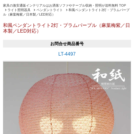
家具の激安通販インテリアルはお洒落ソファやテーブル収納・照明が送料無料 TOP
ライト照明器具
ペンダントライト
和風ペンダントライト2灯・プラムパープ
ル（麻葉梅紫／日本製／LED対応）
和風ペンダントライト2灯・プラムパープル（麻葉梅紫／日
本製／LED対応）
お問合せ商品番号
LT-4497