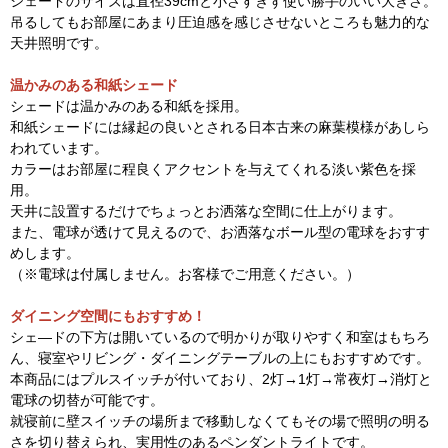
シェードのサイズは直径39cmと小さすぎず使い勝手のいい大きさ。
吊るしてもお部屋にあまり圧迫感を感じさせないところも魅力的な
天井照明です。
温かみのある和紙シェード
シェードは温かみのある和紙を採用。
和紙シェードには縁起の良いとされる日本古来の麻葉模様があしら
われています。
カラーはお部屋に程良くアクセントを与えてくれる淡い紫色を採
用。
天井に設置するだけでちょっとお洒落な空間に仕上がります。
また、電球が透けて見えるので、お洒落なボール型の電球をおすす
めします。
（※電球は付属しません。お客様でご用意ください。）
ダイニング空間にもおすすめ！
シェ―ドの下方は開いているので明かりが取りやすく和室はもちろ
ん、寝室やリビング・ダイニングテーブルの上にもおすすめです。
本商品にはプルスイッチが付いており、2灯→1灯→常夜灯→消灯と
電球の切替が可能です。
就寝前に壁スイッチの場所まで移動しなくてもその場で照明の明る
さを切り替えられ、実用性のあるペンダントライトです。