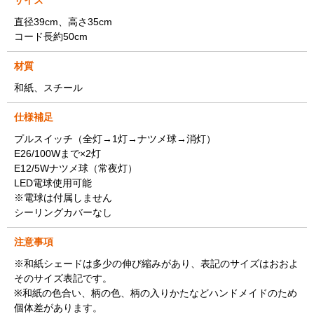
サイズ
直径39cm、高さ35cm
コード長約50cm
材質
和紙、スチール
仕様補足
プルスイッチ（全灯→1灯→ナツメ球→消灯）
E26/100Wまで×2灯
E12/5Wナツメ球（常夜灯）
LED電球使用可能
※電球は付属しません
シーリングカバーなし
注意事項
※和紙シェードは多少の伸び縮みがあり、表記のサイズはおおよ
そのサイズ表記です。
※和紙の色合い、柄の色、柄の入りかたなどハンドメイドのため
個体差があります。