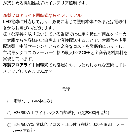
が楽しめる機能性抜群のインテリア照明です。
布製フロアライト回転式ならインテリアル
LED電球に対応しており、必要に応じて照明本体のみまたは電球付
きからお選びいただけます。
様々な家具を取り扱いしている当店では在庫を持たず商品をメーカ
ー倉庫からお客様のご自宅まで直接配送することで、倉庫代や多重
配送費、中間マージンといった余分なコストを徹底的にカットし、
市場最安クラスのメーカー価格の最大80％OFFと全商品送料無料を
実現しています。
布製フロアライト回転式
でお部屋をちょっとおしゃれな空間にドレ
スアップしてみませんか？
電球
電球なし（本体のみ）
E26/60Wホワイトハウス白熱球付（税抜300円追加）
E26/60W型 電球色フロストLED付（税抜1,000円追加）メー
カー5年保証