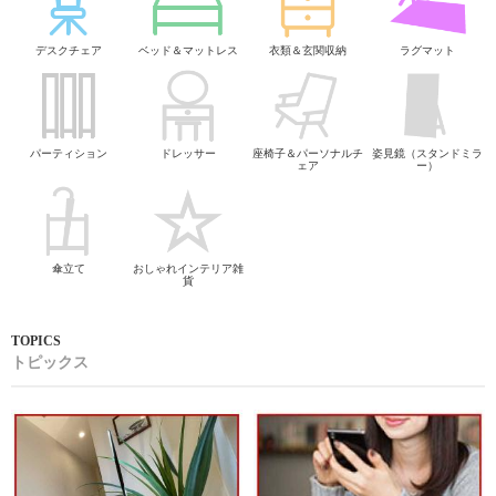
デスクチェア
ベッド＆マットレス
衣類＆玄関収納
ラグマット
パーティション
ドレッサー
座椅子＆パーソナルチ
姿見鏡（スタンドミラ
ェア
ー）
傘立て
おしゃれインテリア雑
貨
トピックス