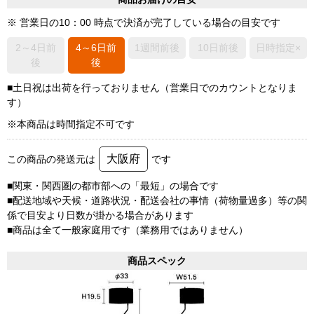
※ 営業日の10：00 時点で決済が完了している場合の目安です
2～4日前
4～6日前
1週間前後
10日前後
日時指定×
後
後
■土日祝は出荷を行っておりません（営業日でのカウントとなりま
す）
※本商品は時間指定不可です
大阪府
この商品の発送元は
です
■関東・関西圏の都市部への「最短」の場合です
■配送地域や天候・道路状況・配送会社の事情（荷物量過多）等の関
係で目安より日数が掛かる場合があります
■商品は全て一般家庭用です（業務用ではありません）
商品スペック