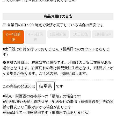
商品お届けの目安
※ 営業日の10：00 時点で決済が完了している場合の目安です
2～4日前
4～6日前
1週間前後
10日前後
日時指定×
後
後
■土日祝は出荷を行っておりません（営業日でのカウントとなりま
す）
※素材の性質上、在庫は常に僅少です。お届けの目安は在庫がある
場合となります。在庫切れの際は簡易受注生産となり、1週間以上か
かる場合があります。ご了承の程、お願い致します。
岐阜県
この商品の発送元は
です
■関東・関西圏の都市部への「最短」の場合です
■配送地域や天候・道路状況・配送会社の事情（荷物量過多）等の関
係で目安より日数が掛かる場合があります
■商品は全て一般家庭用です（業務用ではありません）