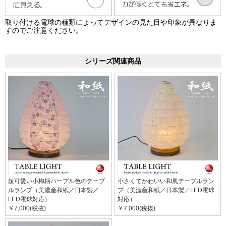
取り付ける電球の種類によってデザインの見た目や印象が異なりま
すのでご注意ください。
シリーズ関連商品
超可愛い小梅柄パープル色のテーブ
小さくてかわいい和風テーブルラン
ルランプ（美濃産和紙／日本製／
プ（美濃産和紙／日本製／LED電球
LED電球対応）
対応）
￥7,000(税抜)
￥7,000(税抜)