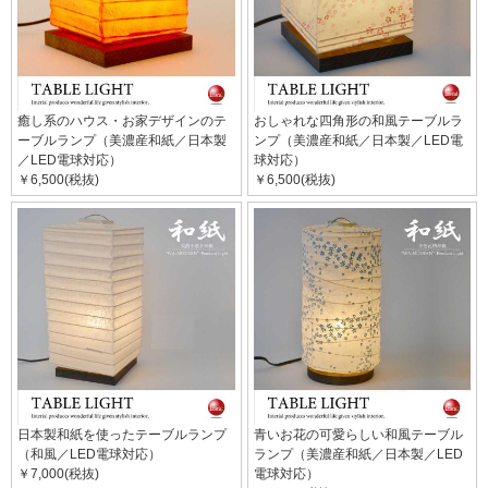
癒し系のハウス・お家デザインのテ
おしゃれな四角形の和風テーブルラ
ーブルランプ（美濃産和紙／日本製
ンプ（美濃産和紙／日本製／LED電
／LED電球対応）
球対応）
￥6,500(税抜)
￥6,500(税抜)
日本製和紙を使ったテーブルランプ
青いお花の可愛らしい和風テーブル
（和風／LED電球対応）
ランプ（美濃産和紙／日本製／LED
￥7,000(税抜)
電球対応）