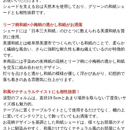
お使いいただけます。
シェードを支える台は天然木を使用しており、グリーンの和紙シェ
ードとも相性抜群です。
リーフ柄和紙×小梅柄の透かし和紙がお洒落
シェードには「日本三大和紙」のひとつに数えられる美濃和紙を贅
沢に使用。
美濃和紙とは岐阜県美濃市でつくられている和紙のことで、柔らか
く繊細な風合い、さらに強靭な耐久性も兼ね備えているのが特徴的
です。
本商品には手染めの友禅紙の花柄とリーフ柄に小梅柄の透かし和紙
を交互に組み合わせたデザイン。
灯りを点けると透かし和紙の模様が優しく浮かびあがり、幻想的で
落ち着きのある雰囲気に仕上がります。
和風やナチュラルテイストにも相性抜群！
涙型のフォルムは、直径19.5cmとあまり場所を取らない丁度良いサ
イズ感も魅力的。
テーブルに置くテーブルライトとして使用するだけでなく、棚の上
に置いてインテリアとして飾っていてもお洒落です。
お花柄デザインを基調とした和紙シェードは、様々なお部屋のテイ
ストに馴染みやすく、和風だけでなくナチュラル風のお部屋にもマ