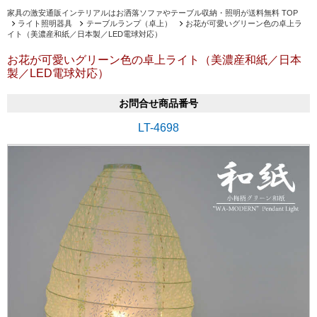
家具の激安通販インテリアルはお洒落ソファやテーブル収納・照明が送料無料 TOP
ライト照明器具
テーブルランプ（卓上）
お花が可愛いグリーン色の卓上ラ
イト（美濃産和紙／日本製／LED電球対応）
お花が可愛いグリーン色の卓上ライト（美濃産和紙／日本
製／LED電球対応）
お問合せ商品番号
LT-4698