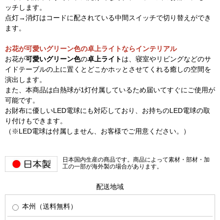
ッチします。
点灯→消灯はコードに配されている中間スイッチで切り替えができ
ます。
お花が可愛いグリーン色の卓上ライトならインテリアル
お花が
可愛いグリーン色
の
卓上ライト
は、寝室やリビングなどのサ
イドテーブルの上に置くとどこかホッとさせてくれる癒しの空間を
演出します。
また、本商品は白熱球が1灯付属しているため届いてすぐにご使用が
可能です。
お財布に優しいLED電球にも対応しており、お持ちのLED電球の取
り付けもできます。
（※LED電球は付属しません、お客様でご用意ください。）
日本国内生産の商品です。商品によって素材・部材・加
工の一部が海外製の場合があります。
配送地域
本州（送料無料）