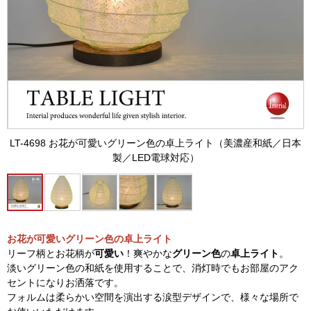
LT-4698 お花が可愛いグリーン色の卓上ライト（美濃産和紙／日本
製／LED電球対応）
お花が可愛いグリーン色の卓上ライト
リーフ柄とお花柄が
可愛い
！爽やかな
グリーン色
の
卓上ライト
。
淡いグリーン色の和紙を使用することで、消灯時でもお部屋のアク
セントになりお洒落です。
フォルムは柔らかい空間を演出する涙型デザインで、様々な場所で