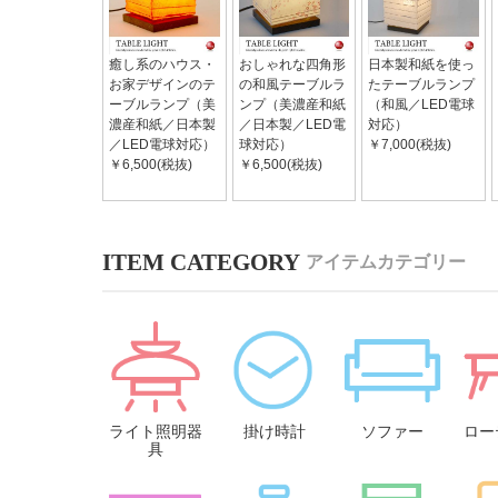
癒し系のハウス・
おしゃれな四角形
日本製和紙を使っ
お家デザインのテ
の和風テーブルラ
たテーブルランプ
ーブルランプ（美
ンプ（美濃産和紙
（和風／LED電球
濃産和紙／日本製
／日本製／LED電
対応）
／LED電球対応）
球対応）
￥7,000(税抜)
￥6,500(税抜)
￥6,500(税抜)
アイテムカテゴリー
ライト照明器
掛け時計
ソファー
ロー
具