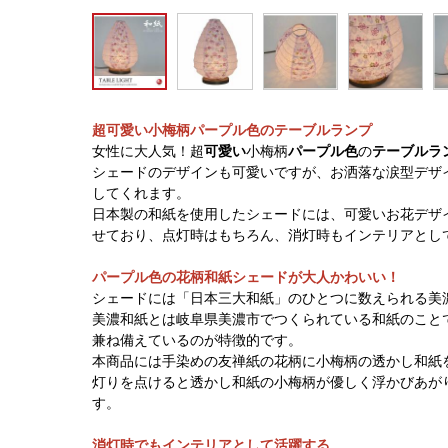
超可愛い小梅柄パープル色のテーブルランプ
女性に大人気！超
可愛い
小梅柄
パープル色
の
テーブルラ
シェードのデザインも可愛いですが、お洒落な涙型デザ
してくれます。
日本製の和紙を使用したシェードには、可愛いお花デザ
せており、点灯時はもちろん、消灯時もインテリアとし
パープル色の花柄和紙シェードが大人かわいい！
シェードには「日本三大和紙」のひとつに数えられる美
美濃和紙とは岐阜県美濃市でつくられている和紙のこと
兼ね備えているのが特徴的です。
本商品には手染めの友禅紙の花柄に小梅柄の透かし和紙
灯りを点けると透かし和紙の小梅柄が優しく浮かびあが
す。
消灯時でもインテリアとして活躍する