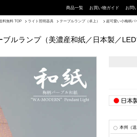
商品一覧
お買い物ガイド
お問
料無料 TOP
ライト照明器具
テーブルランプ（卓上）
超可愛い小梅柄パ
ブルランプ（美濃産和紙／日本製／LED
本州（送