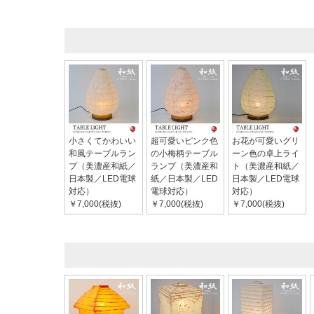
小さくてかわいい
超可愛いピンク色
お花が可愛いグリ
和風テーブルラン
の小梅柄テーブル
ーン色の卓上ライ
プ（美濃産和紙／
ランプ（美濃産和
ト（美濃産和紙／
日本製／LED電球
紙／日本製／LED
日本製／LED電球
対応）
電球対応）
対応）
￥7,000(税抜)
￥7,000(税抜)
￥7,000(税抜)