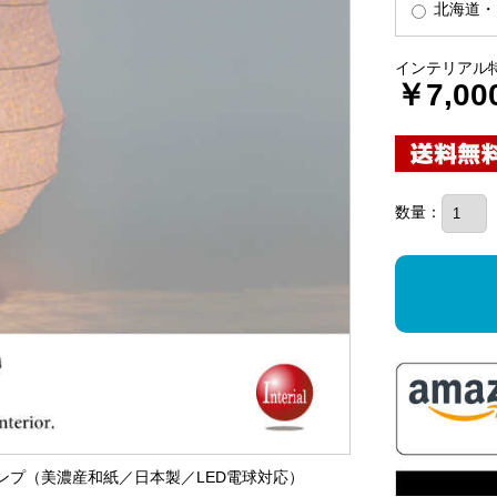
北海道・
インテリアル
￥7,00
数量：
ランプ（美濃産和紙／日本製／LED電球対応）