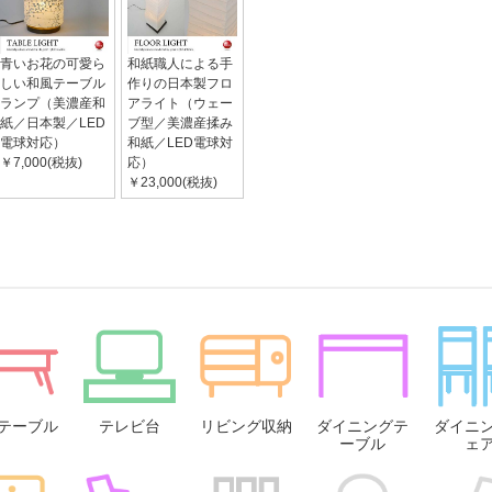
青いお花の可愛ら
和紙職人による手
しい和風テーブル
作りの日本製フロ
ランプ（美濃産和
アライト（ウェー
紙／日本製／LED
ブ型／美濃産揉み
電球対応）
和紙／LED電球対
￥7,000(税抜)
応）
￥23,000(税抜)
テーブル
テレビ台
リビング収納
ダイニングテ
ダイニ
ーブル
ェ