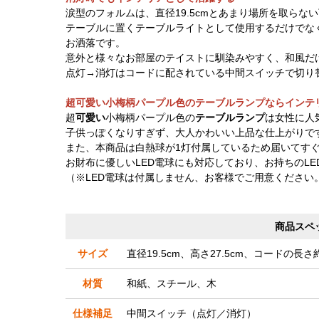
涙型のフォルムは、直径19.5cmとあまり場所を取らな
テーブルに置くテーブルライトとして使用するだけでな
お洒落です。
意外と様々なお部屋のテイストに馴染みやすく、和風だ
点灯→消灯はコードに配されている中間スイッチで切り
超可愛い小梅柄パープル色のテーブルランプならインテ
超
可愛い
小梅柄パープル色の
テーブルランプ
は女性に人
子供っぽくなりすぎず、大人かわいい上品な仕上がりで
また、本商品は白熱球が1灯付属しているため届いてす
お財布に優しいLED電球にも対応しており、お持ちのL
（※LED電球は付属しません、お客様でご用意ください
商品スペ
サイズ
直径19.5cm、高さ27.5cm、コードの長さ約
材質
和紙、スチール、木
仕様補足
中間スイッチ（点灯／消灯）