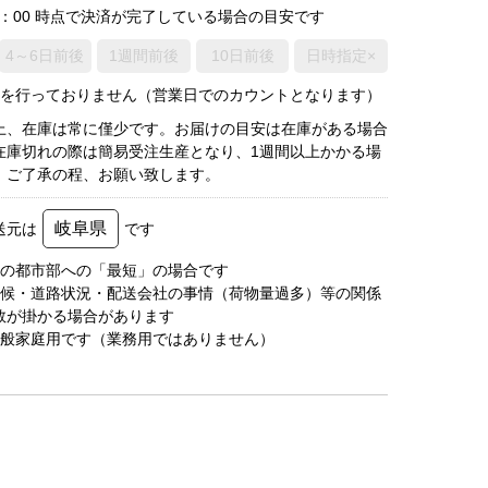
0：00 時点で決済が完了している場合の目安です
4～6日前後
1週間前後
10日前後
日時指定×
荷を行っておりません（営業日でのカウントとなります）
上、在庫は常に僅少です。お届けの目安は在庫がある場合
在庫切れの際は簡易受注生産となり、1週間以上かかる場
。ご了承の程、お願い致します。
岐阜県
送元は
です
圏の都市部への「最短」の場合です
天候・道路状況・配送会社の事情（荷物量過多）等の関係
数が掛かる場合があります
一般家庭用です（業務用ではありません）