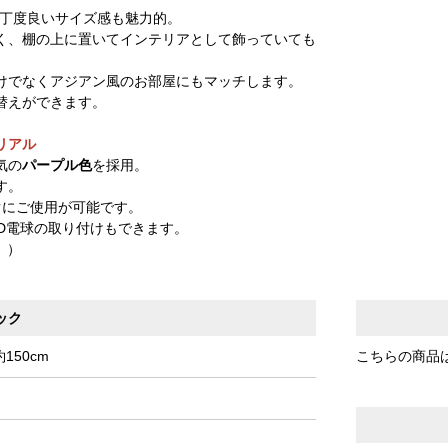
い丁度良いサイズ感も魅力的。
く、棚の上に置いてインテリアとして飾っていても
けでなくアジアン風のお部屋にもマッチします。
替えができます。
リアル
気の
パープル色
を採用。
す。
ぐにご使用が可能です。
ED電球の取り付けもできます。
。）
ック
150cm
こちらの商品