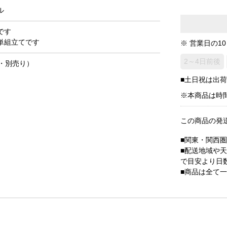
ル
です
単組立てです
※ 営業日の1
2～4日前後
・別売り）
）
■土日祝は出
※本商品は時
この商品の発
■関東・関西
■配送地域や
で目安より日
■商品は全て