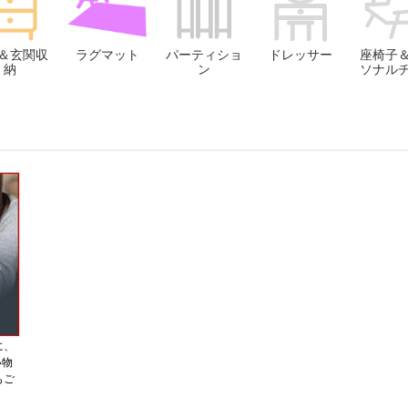
＆玄関収
ラグマット
パーティショ
ドレッサー
座椅子
納
ン
ソナル
に、
い物
もご