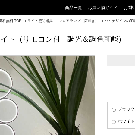
商品一覧
お買い物ガイド
お問
料無料 TOP
ライト照明器具
フロアランプ（床置き）
ハイデザインの5
ライト（リモコン付・調光＆調色可能）
ブラック
ホワイト