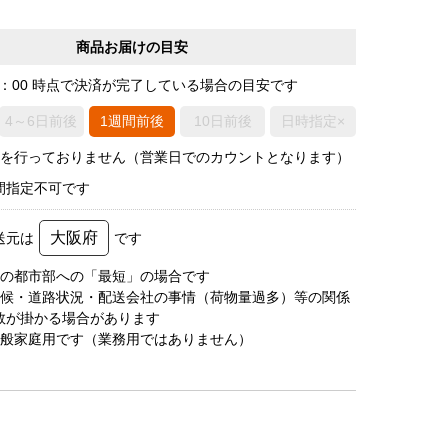
商品お届けの目安
0：00 時点で決済が完了している場合の目安です
4～6日前後
1週間前後
10日前後
日時指定×
荷を行っておりません（営業日でのカウントとなります）
間指定不可です
大阪府
送元は
です
圏の都市部への「最短」の場合です
天候・道路状況・配送会社の事情（荷物量過多）等の関係
数が掛かる場合があります
一般家庭用です（業務用ではありません）