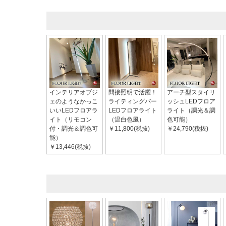
インテリアオブジ
間接照明で活躍！
アーチ型スタイリ
ェのようなかっこ
ライティングバー
ッシュLEDフロア
いいLEDフロアラ
LEDフロアライト
ライト（調光＆調
イト（リモコン
（温白色風）
色可能）
付・調光＆調色可
￥11,800(税抜)
￥24,790(税抜)
能）
￥13,446(税抜)