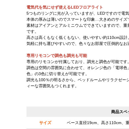
電気代を気にせず使えるLEDフロアライト
5つものリングに光が入っていますが、LEDですので電
本体の厚みは薄いのでスマートな印象…大きめのサイズ
素材はアイアンとアルミニウムでできていますので、重量
です。
高さは高くもなく低くもない、使いやすい約110cm設計
気軽に持ち運びやすいので、色々なお部屋で圧倒的なお
専用リモコンで調色も調光も可能
専用のリモコンが付属しており、調光と調色が可能です
調色は空間の雰囲気に合わせて、オレンジ色の「電球色
色」の3色に切り替えが可能です。
調光も100％の明るさから、ベッドルームやリラクゼー
ィーな雰囲気もつくれます。
商品スペ
サイズ
ベース直径19cm、高さ110cm、重量