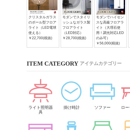
クリスタルガラス
モダンでスタイリ
モダンでハイセン
のボール型フロア
ッシュなガラス製
スな高級フロアラ
ライト（LED電球
フロアライト
イト（大理石使
使える）
（LED対応）
用！調光対応LED
￥22,700(税抜)
￥28,700(税抜)
のみ可）
￥56,000(税抜)
アイテムカテゴリー
ライト照明器
掛け時計
ソファー
ロー
具