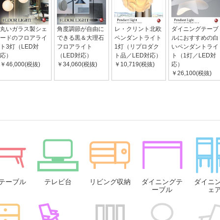
丸いガラス製シェ
角度調節が自由に
レ・クリント北欧
ダイニングテーブ
ードのフロアライ
できる黒＆大理石
ペンダントライト
ルにおすすめの白
ト3灯（LED対
フロアライト
1灯（リプロダク
いペンダントライ
応）
（LED対応）
ト品／LED対応）
ト（1灯／LED対
￥46,000(税抜)
￥34,060(税抜)
￥10,719(税抜)
応）
￥26,100(税抜)
テーブル
テレビ台
リビング収納
ダイニングテ
ダイニ
ーブル
ェ