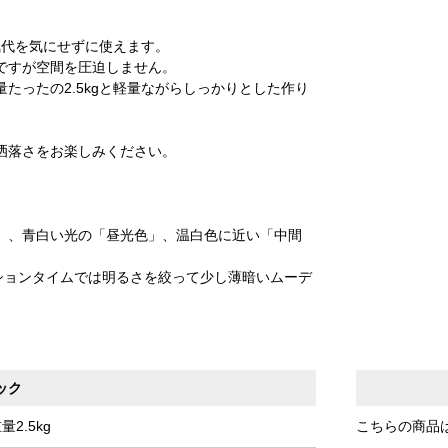
気代を気にせずに使えます。
ですが空間を圧迫しません。
たったの2.5kgと軽量ながらしっかりとした作り
。
洒落さをお楽しみください。
。
」、青白い光の「昼光色」、温白色に近い「中間
ションタイムでは明るさを絞って少し薄暗いムーデ
ック
2.5kg
こちらの商品