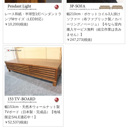
レース和紙・半球型1灯ペンダントラ
幅210cm・ポケットコイル3人掛け
ンプMサイズ（LED対応）
ソファー（布ファブリック製／カバ
￥10,200(税抜)
ーリング／ベージュ）【今なら室内
搬入サービス無料（組立作業は含み
ません）】
￥247,273(税抜)
幅153cm・天然木ウォールナット製
TVボード（日本製・完成品）【地域
限定SALE適応中！】
￥52,537(税抜)