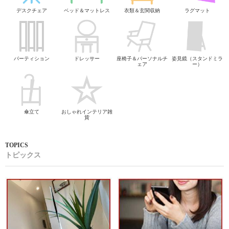
デスクチェア
ベッド＆マットレス
衣類＆玄関収納
ラグマット
パーティション
ドレッサー
座椅子＆パーソナルチ
姿見鏡（スタンドミラ
ェア
ー）
傘立て
おしゃれインテリア雑
貨
トピックス