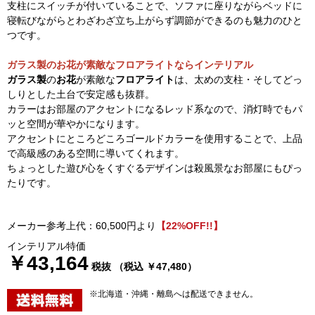
支柱にスイッチが付いていることで、ソファに座りながらベッドに
寝転びながらとわざわざ立ち上がらず調節ができるのも魅力のひと
つです。
ガラス製のお花が素敵なフロアライトならインテリアル
ガラス製
の
お花
が素敵な
フロアライト
は、太めの支柱・そしてどっ
しりとした土台で安定感も抜群。
カラーはお部屋のアクセントになるレッド系なので、消灯時でもパ
ッと空間が華やかになります。
アクセントにところどころゴールドカラーを使用することで、上品
で高級感のある空間に導いてくれます。
ちょっとした遊び心をくすぐるデザインは殺風景なお部屋にもぴっ
たりです。
メーカー参考上代：60,500円より
【22%OFF!!】
インテリアル特価
￥43,164
税抜 （税込 ￥47,480）
※北海道・沖縄・離島へは配送できません。