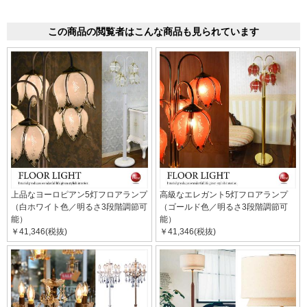
この商品の閲覧者はこんな商品も見られています
上品なヨーロピアン5灯フロアランプ
高級なエレガント5灯フロアランプ
（白ホワイト色／明るさ3段階調節可
（ゴールド色／明るさ3段階調節可
能）
能）
￥41,346(税抜)
￥41,346(税抜)