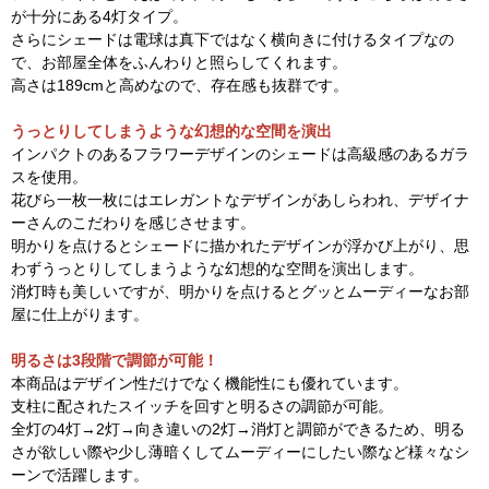
が十分にある4灯タイプ。
さらにシェードは電球は真下ではなく横向きに付けるタイプなの
で、お部屋全体をふんわりと照らしてくれます。
高さは189cmと高めなので、存在感も抜群です。
うっとりしてしまうような幻想的な空間を演出
インパクトのあるフラワーデザインのシェードは高級感のあるガラ
スを使用。
花びら一枚一枚にはエレガントなデザインがあしらわれ、デザイナ
ーさんのこだわりを感じさせます。
明かりを点けるとシェードに描かれたデザインが浮かび上がり、思
わずうっとりしてしまうような幻想的な空間を演出します。
消灯時も美しいですが、明かりを点けるとグッとムーディーなお部
屋に仕上がります。
明るさは3段階で調節が可能！
本商品はデザイン性だけでなく機能性にも優れています。
支柱に配されたスイッチを回すと明るさの調節が可能。
全灯の4灯→2灯→向き違いの2灯→消灯と調節ができるため、明る
さが欲しい際や少し薄暗くしてムーディーにしたい際など様々なシ
ーンで活躍します。