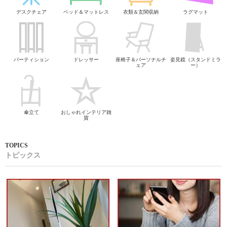
デスクチェア
ベッド＆マットレス
衣類＆玄関収納
ラグマット
パーティション
ドレッサー
座椅子＆パーソナルチ
姿見鏡（スタンドミラ
ェア
ー）
傘立て
おしゃれインテリア雑
貨
トピックス