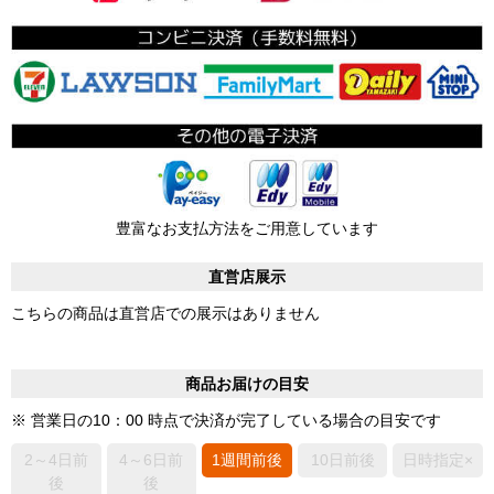
豊富なお支払方法をご用意しています
直営店展示
こちらの商品は直営店での展示はありません
商品お届けの目安
※ 営業日の10：00 時点で決済が完了している場合の目安です
2～4日前
4～6日前
1週間前後
10日前後
日時指定×
後
後