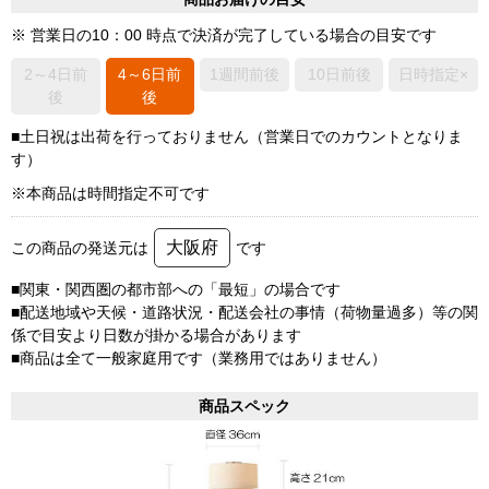
※ 営業日の10：00 時点で決済が完了している場合の目安です
2～4日前
4～6日前
1週間前後
10日前後
日時指定×
後
後
■土日祝は出荷を行っておりません（営業日でのカウントとなりま
す）
※本商品は時間指定不可です
大阪府
この商品の発送元は
です
■関東・関西圏の都市部への「最短」の場合です
■配送地域や天候・道路状況・配送会社の事情（荷物量過多）等の関
係で目安より日数が掛かる場合があります
■商品は全て一般家庭用です（業務用ではありません）
商品スペック