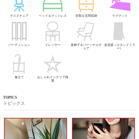
デスクチェア
ベッド＆マットレス
衣類＆玄関収納
ラグマット
パーティション
ドレッサー
座椅子＆パーソナルチ
姿見鏡（スタンドミラ
ェア
ー）
傘立て
おしゃれインテリア雑
貨
トピックス