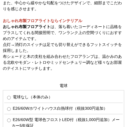
また、中心から緩やかな匂配をつけたデザインで、細部までこだわ
りを感じさせます。
おしゃれ布製フロアライトならインテリアル
おしゃれ布製フロアライト
は、落ち着いたコーディネートに品格を
プラスしてくれる間接照明で、ワンランク上の空間づくりにおすす
めのアイテムです。
点灯→消灯のスイッチは足でも切り替えができるフットスイッチを
採用しました。
布シェードと木の支柱を組み合わせたフロアランプは、温かみのあ
る北欧やモダン・レトロやミッドセンチュリー調など様々なお部屋
のテイストにマッチします。
電球
電球なし（本体のみ）
E26/60Wホワイトハウス白熱球付（税抜300円追加）
E26/60W型 電球色フロストLED付（税抜1,000円追加）メー
カー5年保証