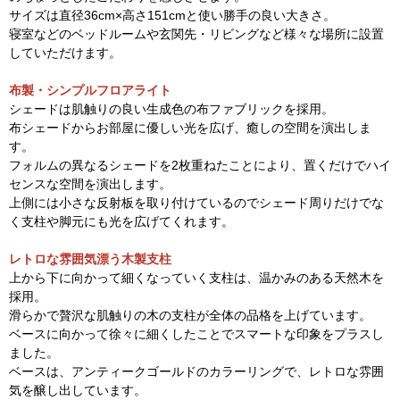
サイズは直径36cm×高さ151cmと使い勝手の良い大きさ。
寝室などのベッドルームや玄関先・リビングなど様々な場所に設置
していただけます。
布製・シンプルフロアライト
シェードは肌触りの良い生成色の布ファブリックを採用。
布シェードからお部屋に優しい光を広げ、癒しの空間を演出しま
す。
フォルムの異なるシェードを2枚重ねたことにより、置くだけでハイ
センスな空間を演出します。
上側には小さな反射板を取り付けているのでシェード周りだけでな
く支柱や脚元にも光を広げてくれます。
レトロな雰囲気漂う木製支柱
上から下に向かって細くなっていく支柱は、温かみのある天然木を
採用。
滑らかで贅沢な肌触りの木の支柱が全体の品格を上げています。
ベースに向かって徐々に細くしたことでスマートな印象をプラスし
ました。
ベースは、アンティークゴールドのカラーリングで、レトロな雰囲
気を醸し出しています。