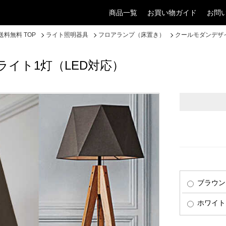
商品一覧
お買い物ガイド
お問
料無料 TOP
ライト照明器具
フロアランプ（床置き）
クールモダンデザ
イト1灯（LED対応）
ブラウン
ホワイト