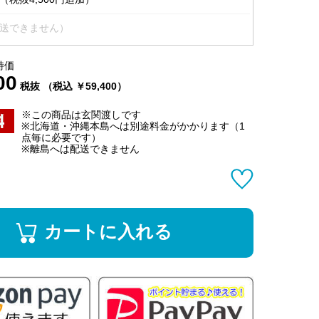
送できません）
特価
00
税抜 （税込 ￥59,400）
※この商品は玄関渡しです
※北海道・沖縄本島へは別途料金がかかります（1
点毎に必要です）
※離島へは配送できません
カートに入れる