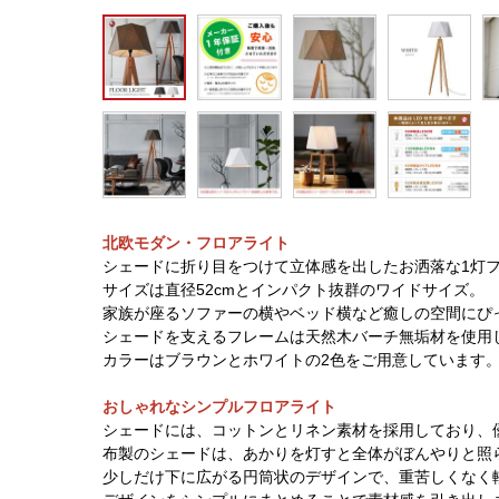
北欧モダン・フロアライト
シェードに折り目をつけて立体感を出したお洒落な1灯
サイズは直径52cmとインパクト抜群のワイドサイズ。
家族が座るソファーの横やベッド横など癒しの空間にぴ
シェードを支えるフレームは天然木バーチ無垢材を使用
カラーはブラウンとホワイトの2色をご用意しています
おしゃれなシンプルフロアライト
シェードには、コットンとリネン素材を採用しており、
布製のシェードは、あかりを灯すと全体がぼんやりと照
少しだけ下に広がる円筒状のデザインで、重苦しくなく