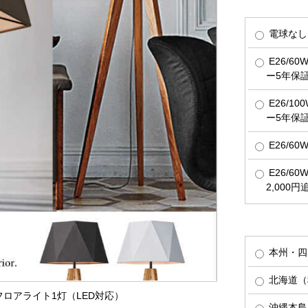
電球なし
E26/6
ー5年保
E26/1
ー5年保
E26/6
E26/6
2,000
本州・四
北海道（税
・フロアライト1灯（LED対応）
沖縄本島（