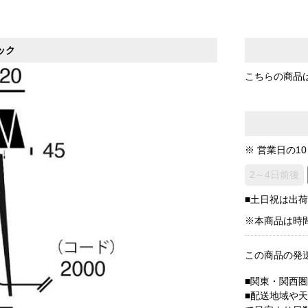
ック
こちらの商品
※ 営業日の1
2～4日前後
■土日祝は出
※本商品は時
この商品の発
■関東・関西
■配送地域や