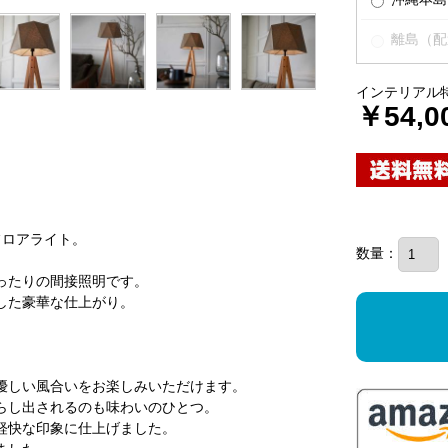
離島（配
インテリアル
￥54,0
フロアライト。
数量：
ったりの間接照明です。
した豪華な仕上がり。
。
優しい風合いをお楽しみいただけます。
らし出されるのも味わいのひとつ。
軽快な印象に仕上げました。