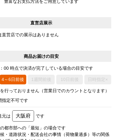
豊富なお支払方法をご用意しています
直営店展示
は直営店での展示はありません
商品お届けの目安
0：00 時点で決済が完了している場合の目安です
4～6日前後
1週間前後
10日前後
日時指定×
荷を行っておりません（営業日でのカウントとなります）
間指定不可です
大阪府
送元は
です
圏の都市部への「最短」の場合です
天候・道路状況・配送会社の事情（荷物量過多）等の関係