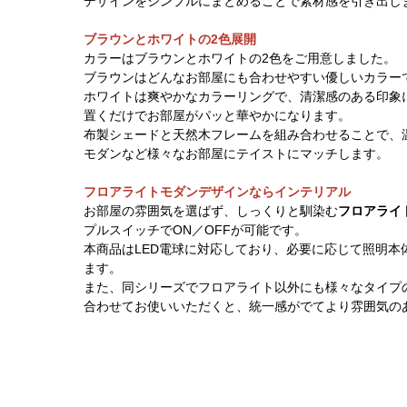
デザインをシンプルにまとめることで素材感を引き出し
ブラウンとホワイトの2色展開
カラーはブラウンとホワイトの2色をご用意しました。
ブラウンはどんなお部屋にも合わせやすい優しいカラー
ホワイトは爽やかなカラーリングで、清潔感のある印象
置くだけでお部屋がパッと華やかになります。
布製シェードと天然木フレームを組み合わせることで、
モダンなど様々なお部屋にテイストにマッチします。
フロアライトモダンデザインならインテリアル
お部屋の雰囲気を選ばず、しっくりと馴染む
フロアライ
プルスイッチでON／OFFが可能です。
本商品はLED電球に対応しており、必要に応じて照明本
ます。
また、同シリーズでフロアライト以外にも様々なタイプ
合わせてお使いいただくと、統一感がでてより雰囲気の