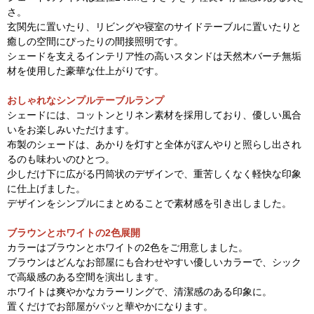
さ。
玄関先に置いたり、リビングや寝室のサイドテーブルに置いたりと
癒しの空間にぴったりの間接照明です。
シェードを支えるインテリア性の高いスタンドは天然木バーチ無垢
材を使用した豪華な仕上がりです。
おしゃれなシンプルテーブルランプ
シェードには、コットンとリネン素材を採用しており、優しい風合
いをお楽しみいただけます。
布製のシェードは、あかりを灯すと全体がぼんやりと照らし出され
るのも味わいのひとつ。
少しだけ下に広がる円筒状のデザインで、重苦しくなく軽快な印象
に仕上げました。
デザインをシンプルにまとめることで素材感を引き出しました。
ブラウンとホワイトの2色展開
カラーはブラウンとホワイトの2色をご用意しました。
ブラウンはどんなお部屋にも合わせやすい優しいカラーで、シック
で高級感のある空間を演出します。
ホワイトは爽やかなカラーリングで、清潔感のある印象に。
置くだけでお部屋がパッと華やかになります。