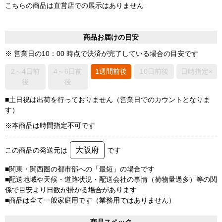
こちらの商品は直営店での展示はありません
商品お届けの目安
※ 営業日の10：00 時点で決済が完了している場合の目安です
2～4日前
4～6日前
1週間前後
10日前後
日時指定×
後
後
■土日祝は出荷を行っておりません（営業日でのカウントとなりま
す）
※本商品は時間指定不可です
大阪府
この商品の発送元は
です
■関東・関西圏の都市部への「最短」の場合です
■配送地域や天候・道路状況・配送会社の事情（荷物量過多）等の関
係で目安より日数が掛かる場合があります
■商品は全て一般家庭用です（業務用ではありません）
商品スペック