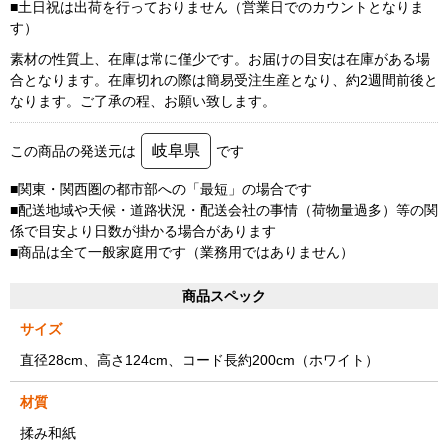
■土日祝は出荷を行っておりません（営業日でのカウントとなりま
す）
素材の性質上、在庫は常に僅少です。お届けの目安は在庫がある場
合となります。在庫切れの際は簡易受注生産となり、約2週間前後と
なります。ご了承の程、お願い致します。
岐阜県
この商品の発送元は
です
■関東・関西圏の都市部への「最短」の場合です
■配送地域や天候・道路状況・配送会社の事情（荷物量過多）等の関
係で目安より日数が掛かる場合があります
■商品は全て一般家庭用です（業務用ではありません）
商品スペック
サイズ
直径28cm、高さ124cm、コード長約200cm（ホワイト）
材質
揉み和紙