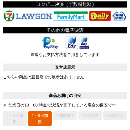
豊富なお支払方法をご用意しています
直営店展示
こちらの商品は直営店での展示はありません
商品お届けの目安
※ 営業日の10：00 時点で決済が完了している場合の目安です
2～4日前
4～6日前
1週間前後
10日前後
日時指定×
後
後