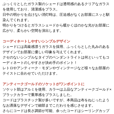
ぷっくりとしたガラス製のシェードは透明感のあるクリアなガラス
を使用しており、清潔感をプラス。
日中の明かりを点けない消灯時は、圧迫感がなくお部屋にスッと馴
染んでくれます。
明かりをつけるとガラスシェードから暖かくほのかな光がお部屋に
広がり、柔らかい空間を演出します。
コーディネートしやすいシンプルデザイン
シェードには高級感漂うガラスを採用、ふっくらとした丸みのある
デザインでお部屋に優しい印象を与えてくれます。
クセのないシンプルなタイプのペンダントライトは何といってもコ
ーディネートのしやすさが決め手のポイント！
レトロやアンティーク・モダンやヴィンテージなど様々なお部屋の
テイストに合わせていただけます。
アンティークゴールドのソケットがワンポイントに
ソケット部はアルミを使用、カラーは上品なアンティークゴールド×
ブラックカラーで重厚感をプラスしました。
コードはプラスチック製が多いですが、本商品は布をねじったよう
なお洒落なデザインで細部までこだわりを感じさせます。
さらにコードは長さ調節が可能、余ったコードはシーリングカップ