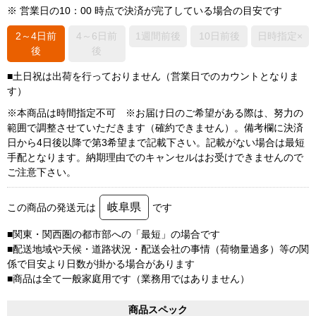
※ 営業日の10：00 時点で決済が完了している場合の目安です
2～4日前
4～6日前
1週間前後
10日前後
日時指定×
後
後
■土日祝は出荷を行っておりません（営業日でのカウントとなりま
す）
※本商品は時間指定不可 ※お届け日のご希望がある際は、努力の
範囲で調整させていただきます（確約できません）。備考欄に決済
日から4日後以降で第3希望まで記載下さい。記載がない場合は最短
手配となります。納期理由でのキャンセルはお受けできませんので
ご注意下さい。
岐阜県
この商品の発送元は
です
■関東・関西圏の都市部への「最短」の場合です
■配送地域や天候・道路状況・配送会社の事情（荷物量過多）等の関
係で目安より日数が掛かる場合があります
■商品は全て一般家庭用です（業務用ではありません）
商品スペック