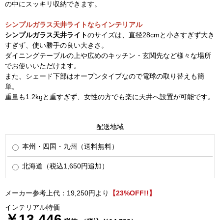
の中にスッキリ収納できます。
シンプルガラス天井ライトならインテリアル
シンプルガラス天井ライト
のサイズは、直径28cmと小さすぎず大き
すぎず、使い勝手の良い大きさ。
ダイニングテーブルの上や広めのキッチン・玄関先など様々な場所
でお使いいただけます。
また、シェード下部はオープンタイプなので電球の取り替えも簡
単。
重量も1.2kgと重すぎず、女性の方でも楽に天井へ設置が可能です。
配送地域
本州・四国・九州（送料無料）
北海道（税込1,650円追加）
メーカー参考上代：19,250円より
【23%OFF!!】
インテリアル特価
￥13,446