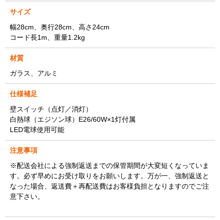
サイズ
幅28cm、奥行28cm、高さ24cm
コード長1m、重量1.2kg
材質
ガラス、アルミ
仕様補足
壁スイッチ（点灯／消灯）
白熱球（エジソン球）E26/60W×1灯付属
LED電球使用可能
注意事項
※配送会社による強制返送までの保管期間が大変短くなっていま
す。必ず早めにお受け取りをお願いします。万が一、強制返送と
なった場合、返送費＋再配送費はお客様負担となりますのでご注
意下さい。