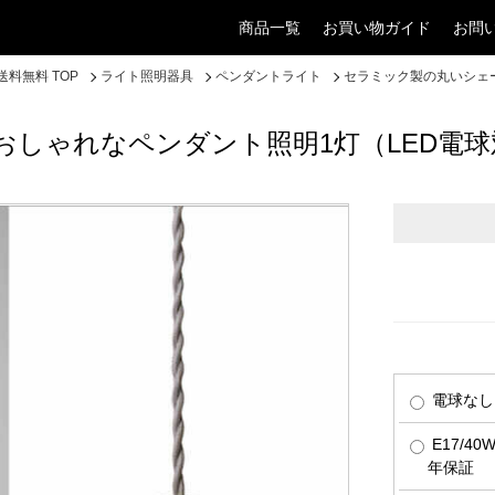
商品一覧
お買い物ガイド
お問
料無料 TOP
ライト照明器具
ペンダントライト
セラミック製の丸いシェ
しゃれなペンダント照明1灯（LED電
電球なし
E17/4
年保証