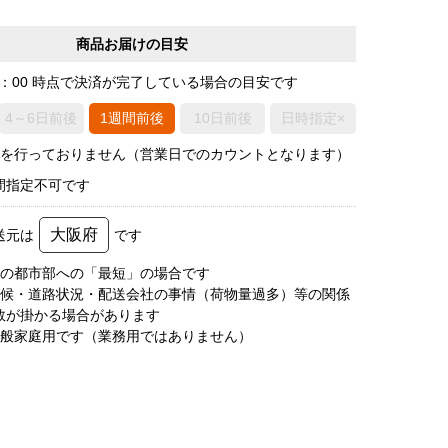
商品お届けの目安
0：00 時点で決済が完了している場合の目安です
4～6日前後
1週間前後
10日前後
日時指定×
荷を行っておりません（営業日でのカウントとなります）
間指定不可です
大阪府
送元は
です
圏の都市部への「最短」の場合です
天候・道路状況・配送会社の事情（荷物量過多）等の関係
数が掛かる場合があります
一般家庭用です（業務用ではありません）