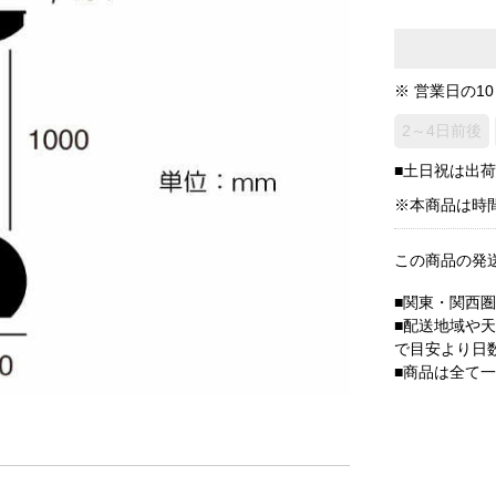
※ 営業日の1
2～4日前後
■土日祝は出
※本商品は時
この商品の発
■関東・関西
■配送地域や
で目安より日
■商品は全て