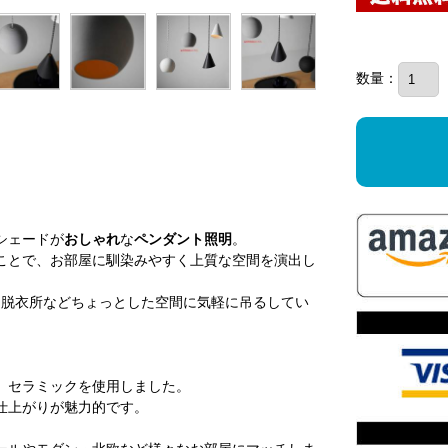
数量：
シェードが
おしゃれ
な
ペンダント照明
。
ことで、お部屋に馴染みやすく上質な空間を演出し
・脱衣所などちょっとした空間に気軽に吊るしてい
、セラミックを使用しました。
仕上がりが魅力的です。