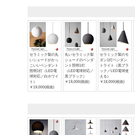
セラミック製の丸
丸いセラミック製
セラミック製のモ
いシェードがかっ
シェードのペンダ
ダン1灯ペンダン
こいいペンダント
ント照明1灯
トライト（黒ブラ
照明1灯（LED電
（LED電球対応／
ック／LED電球使
球対応／白ホワイ
黒ブラック）
える）
ト）
￥19,000(税抜)
￥18,000(税抜)
￥19,000(税抜)