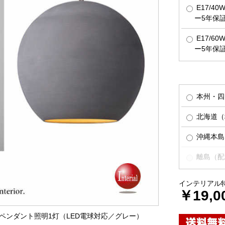
E17/4
ー5年保
E17/6
ー5年保
本州・四
北海道（税
沖縄本島（
離島（配
インテリアル
￥19,0
なペンダント照明1灯（LED電球対応／グレー）