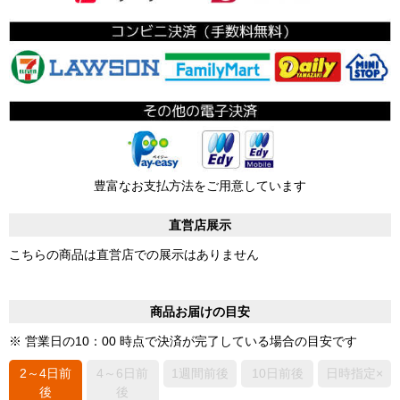
豊富なお支払方法をご用意しています
直営店展示
こちらの商品は直営店での展示はありません
商品お届けの目安
※ 営業日の10：00 時点で決済が完了している場合の目安です
2～4日前
4～6日前
1週間前後
10日前後
日時指定×
後
後