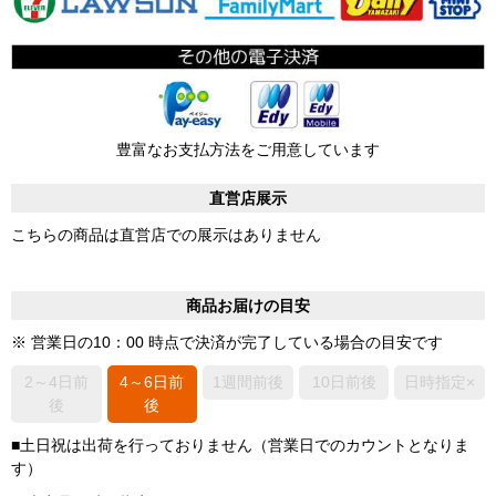
豊富なお支払方法をご用意しています
直営店展示
こちらの商品は直営店での展示はありません
商品お届けの目安
※ 営業日の10：00 時点で決済が完了している場合の目安です
2～4日前
4～6日前
1週間前後
10日前後
日時指定×
後
後
■土日祝は出荷を行っておりません（営業日でのカウントとなりま
す）