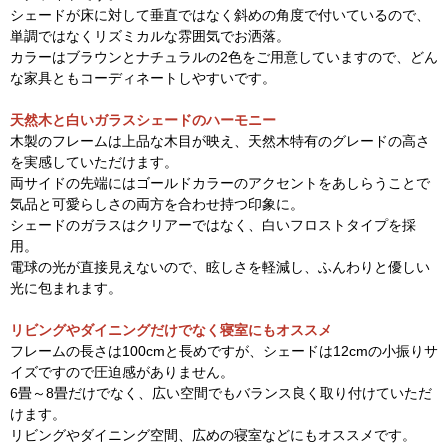
シェードが床に対して垂直ではなく斜めの角度で付いているので、
単調ではなくリズミカルな雰囲気でお洒落。
カラーはブラウンとナチュラルの2色をご用意していますので、どん
な家具ともコーディネートしやすいです。
天然木と白いガラスシェードのハーモニー
木製のフレームは上品な木目が映え、天然木特有のグレードの高さ
を実感していただけます。
両サイドの先端にはゴールドカラーのアクセントをあしらうことで
気品と可愛らしさの両方を合わせ持つ印象に。
シェードのガラスはクリアーではなく、白いフロストタイプを採
用。
電球の光が直接見えないので、眩しさを軽減し、ふんわりと優しい
光に包まれます。
リビングやダイニングだけでなく寝室にもオススメ
フレームの長さは100cmと長めですが、シェードは12cmの小振りサ
イズですので圧迫感がありません。
6畳～8畳だけでなく、広い空間でもバランス良く取り付けていただ
けます。
リビングやダイニング空間、広めの寝室などにもオススメです。