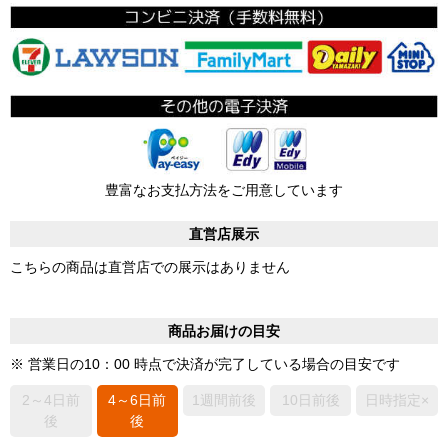
豊富なお支払方法をご用意しています
直営店展示
こちらの商品は直営店での展示はありません
商品お届けの目安
※ 営業日の10：00 時点で決済が完了している場合の目安です
2～4日前
4～6日前
1週間前後
10日前後
日時指定×
後
後