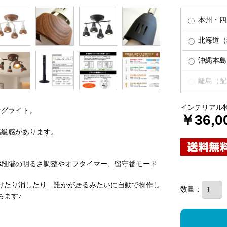
本州・四
北海道（税
沖縄本島（
離島（配
インテリアル
ングライト。
￥36,0
高級感があります。
3段階の明るさ調整やオフタイマー、留守番モード
けたり消したり…誰かが居るみたいに自動で操作し
数量：
ちます♪