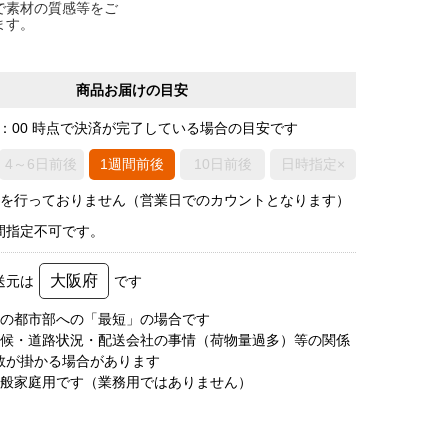
で素材の質感等をご
ます。
商品お届けの目安
0：00 時点で決済が完了している場合の目安です
4～6日前後
1週間前後
10日前後
日時指定×
荷を行っておりません（営業日でのカウントとなります）
間指定不可です。
大阪府
送元は
です
圏の都市部への「最短」の場合です
天候・道路状況・配送会社の事情（荷物量過多）等の関係
数が掛かる場合があります
一般家庭用です（業務用ではありません）