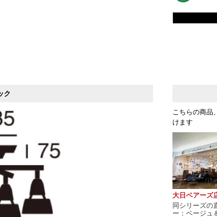
ック
こちらの商品
けます
大日ベアーズ
同シリーズの
ー：ベージュ