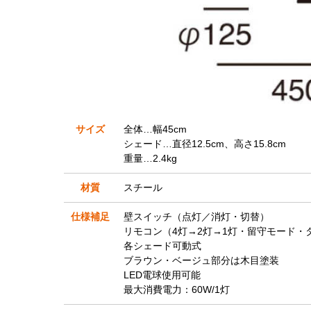
サイズ
全体…幅45cm
シェード…直径12.5cm、高さ15.8cm
重量…2.4kg
材質
スチール
仕様補足
壁スイッチ（点灯／消灯・切替）
リモコン（4灯→2灯→1灯・留守モード・
各シェード可動式
ブラウン・ベージュ部分は木目塗装
LED電球使用可能
最大消費電力：60W/1灯