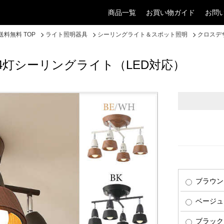
商品一覧
お買い物ガイド
お問
料無料 TOP
ライト照明器具
シーリングライト＆スポット照明
クロスデ
灯シーリングライト（LED対応）
ブラウン
ベージュ
ブラック