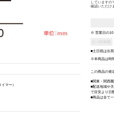
していますの
確認いただけ
※ 営業日の1
2～4日前後
■土日祝は出
※本商品は時
この商品の発
■関東・関西
タイマー）
■配送地域や
で目安より日
■商品は全て