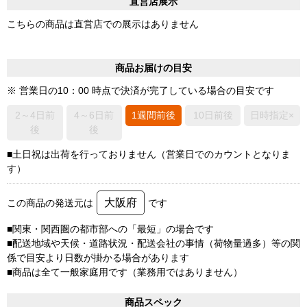
直営店展示
こちらの商品は直営店での展示はありません
商品お届けの目安
※ 営業日の10：00 時点で決済が完了している場合の目安です
2～4日前
4～6日前
1週間前後
10日前後
日時指定×
後
後
■土日祝は出荷を行っておりません（営業日でのカウントとなりま
す）
大阪府
この商品の発送元は
です
■関東・関西圏の都市部への「最短」の場合です
■配送地域や天候・道路状況・配送会社の事情（荷物量過多）等の関
係で目安より日数が掛かる場合があります
■商品は全て一般家庭用です（業務用ではありません）
商品スペック