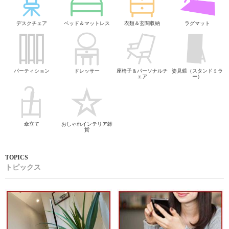
デスクチェア
ベッド＆マットレス
衣類＆玄関収納
ラグマット
パーティション
ドレッサー
座椅子＆パーソナルチ
姿見鏡（スタンドミラ
ェア
ー）
傘立て
おしゃれインテリア雑
貨
トピックス