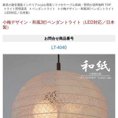
家具の激安通販インテリアルはお洒落ソファやテーブル収納・照明が送料無料 TOP
ライト照明器具
ペンダントライト
小梅デザイン・和風3灯ペンダントライト
（LED対応／日本製）
小梅デザイン・和風3灯ペンダントライト（LED対応／日本
製）
お問合せ商品番号
LT-4040