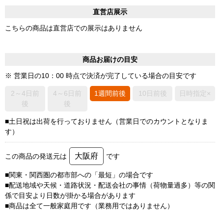
直営店展示
こちらの商品は直営店での展示はありません
商品お届けの目安
※ 営業日の10：00 時点で決済が完了している場合の目安です
2～4日前
4～6日前
1週間前後
10日前後
日時指定×
後
後
■土日祝は出荷を行っておりません（営業日でのカウントとなりま
す）
大阪府
この商品の発送元は
です
■関東・関西圏の都市部への「最短」の場合です
■配送地域や天候・道路状況・配送会社の事情（荷物量過多）等の関
係で目安より日数が掛かる場合があります
■商品は全て一般家庭用です（業務用ではありません）