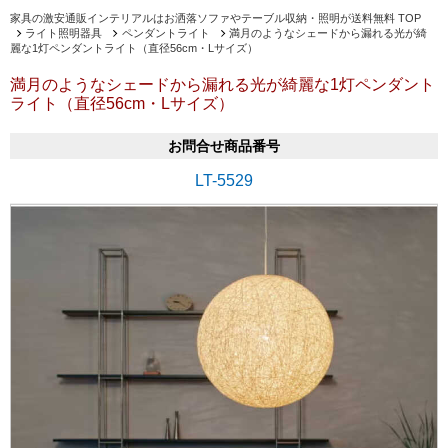
家具の激安通販インテリアルはお洒落ソファやテーブル収納・照明が送料無料 TOP
ライト照明器具
ペンダントライト
満月のようなシェードから漏れる光が綺
麗な1灯ペンダントライト（直径56cm・Lサイズ）
満月のようなシェードから漏れる光が綺麗な1灯ペンダント
ライト（直径56cm・Lサイズ）
お問合せ商品番号
LT-5529