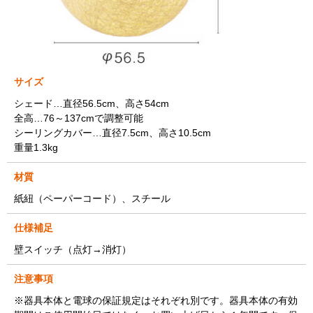
サイズ
シェード…直径56.5cm、高さ54cm
全高…76～137cmで調整可能
シーリングカバー…直径7.5cm、高さ10.5cm
重量1.3kg
材質
紙紐（ペーパーコード）、スチール
仕様補足
壁スイッチ（点灯→消灯）
注意事項
※器具本体と電球の保証規定はそれぞれ別です。器具本体の有効