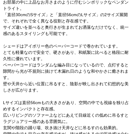
お部屋の中に上品なお月さまのように佇むシンポリックなペンダン
トライト。
「直径30cmのSサイズ」と「直径56cmのLサイズ」の2サイズ展開
で、それぞれで全く異なる役割と存在感です。
サイズ違いを並べると奥行きが生まれてお洒落なだけでなく、統一
感のあるスタイリングも可能です。
シェードはアイボリー色のペーパーコードで巻かれています。
とても軽量なので安全で、硬さがあり、和紙製に比べると格段に耐
久性に優れています。
ペーパーコードはランダムな編み目になっているので、点灯すると
隙間から光が不規則に抜けて木漏れ日のような和やかさに癒されま
す。
壁や天井から近い位置に吊るすと、陰影が映し出されて幻想的な美
しさが広がります。
Lサイズは直径56cmもの大きさがあり、空間の中でも視線を独り占
めするインパクトと存在感。
広いリビングのソファー上などにあえて目線近くの低めに吊るすと
ラグジュアリー感のある雰囲気に。
玄関や階段の踊り場、吹き抜け天井などに吊るすのも効果的。