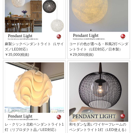
麻製シックペンダントライト（Lサイ
コードの色が選べる・和風2灯ペンダ
ズ／LED対応）
ントライト（LED対応／日本製）
￥35,000(税抜)
￥29,000(税抜)
レ・クリント北欧ペンダントライト1
和モダンな黒いワイヤーフレームの
灯（リプロダクト品／LED対応）
ペンダントライト1灯（LED使える）