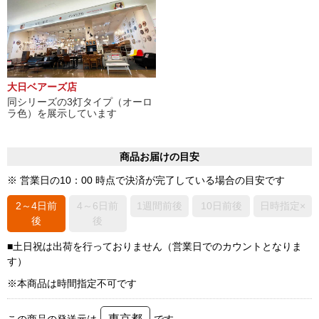
大日ベアーズ店
同シリーズの3灯タイプ（オーロ
ラ色）を展示しています
商品お届けの目安
※ 営業日の10：00 時点で決済が完了している場合の目安です
2～4日前
4～6日前
1週間前後
10日前後
日時指定×
後
後
■土日祝は出荷を行っておりません（営業日でのカウントとなりま
す）
※本商品は時間指定不可です
東京都
この商品の発送元は
です