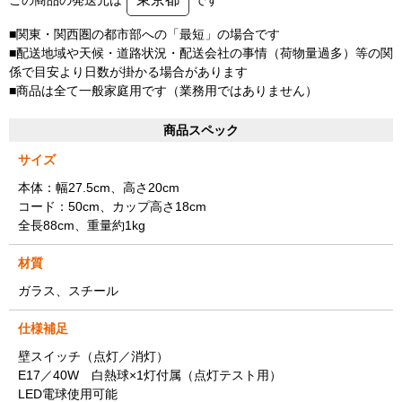
■関東・関西圏の都市部への「最短」の場合です
■配送地域や天候・道路状況・配送会社の事情（荷物量過多）等の関
係で目安より日数が掛かる場合があります
■商品は全て一般家庭用です（業務用ではありません）
商品スペック
サイズ
本体：幅27.5cm、高さ20cm
コード：50cm、カップ高さ18cm
全長88cm、重量約1kg
材質
ガラス、スチール
仕様補足
壁スイッチ（点灯／消灯）
E17／40W 白熱球×1灯付属（点灯テスト用）
LED電球使用可能