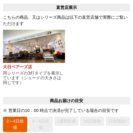
直営店展示
こちらの商品、又はシリーズ商品は以下の直営店舗で実際にご覧い
ただけます
大日ベアーズ店
同シリーズの3灯タイプを展示し
ています（シェードの大きさは
同じです）
商品お届けの目安
※ 営業日の10：00 時点で決済が完了している場合の目安です
2～4日前
4～6日前
1週間前後
10日前後
日時指定×
後
後