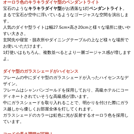
オーロラ色のキラキラダイヤ型のペンダントライト
宝石のような
キラキラダイヤ型
がお洒落な1灯
ペンダントライト
。
まるで宝石が空中に浮いているようなゴージャスな空間を演出しま
す。
人気のダイヤ型ライトは幅27.5cm×高さ20cmと様々な場所に使いや
すい大きさ。
玄関先や寝室・脱衣所やダイニングテーブルの上など様々な場所で
お使いいただけます。
1灯使いはもちろん、複数並べるとより一層ゴージャス感が増します
よ。
ダイヤ型のガラスシェードがハイセンス
フレームの中にダイヤ型のガラスシェードが入ったハイセンスなデ
ザイン。
フレームはシャンパンゴールドを採用しており、高級ホテルにコー
ディネートされていそうな高級感が漂います。
中にガラスシェードを取り入れることで、明かりを付けた際にガラ
ス越しから優しくお部屋全体を灯してくれます。
ガラスシェードのカラーは虹色に光が反射するオーロラ色を採用し
ています。