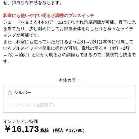
せ、独自な存在感を放ちます。
和室にも使いやすい明るさ調整のプルスイッチ
シェードを支える4本のアームはそれぞれ角度調節が可能。真下に光
を当てたり、少し斜めにしてお部屋全体を灯したりと様々なライテ
ィングが可能です。
また、和室にも使っていただけるよう点灯→消灯は本体に付属して
いるプルスイッチで簡単に操作が可能。電球の明るさ（4灯→2灯
→2灯→消灯）と細かく明るさの調節もできるので、就寝前も快適で
す。
本体カラー
シルバー
ゴールド（販売終了）
インテリアル特価
￥16,173
税抜 （税込 ￥17,790）