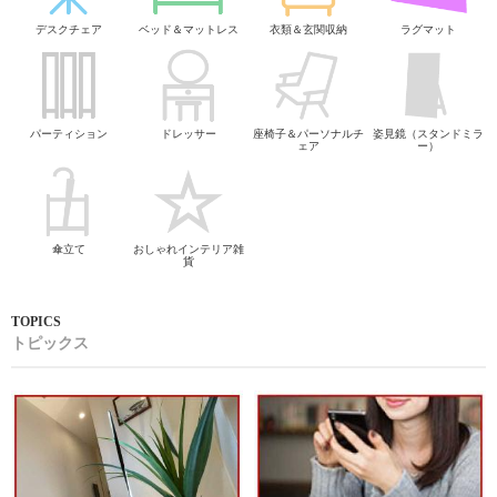
デスクチェア
ベッド＆マットレス
衣類＆玄関収納
ラグマット
パーティション
ドレッサー
座椅子＆パーソナルチ
姿見鏡（スタンドミラ
ェア
ー）
傘立て
おしゃれインテリア雑
貨
トピックス