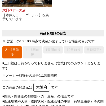
大日ベアーズ店
【本体カラー：ゴールド】を展
示しています
商品お届けの目安
※ 営業日の10：00 時点で決済が完了している場合の目安です
2～4日前
4～6日前
1週間前後
10日前後
日時指定×
後
後
■土日祝は出荷を行っておりません（営業日でのカウントとなりま
す）
※メーカー取寄せの場合は1週間前後
大阪府
この商品の発送元は
です
■関東・関西圏の都市部への「最短」の場合です
■配送地域や天候・道路状況・配送会社の事情（荷物量過多）等の関