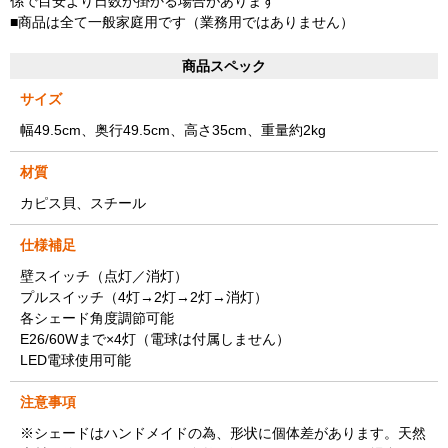
係で目安より日数が掛かる場合があります
■商品は全て一般家庭用です（業務用ではありません）
商品スペック
サイズ
幅49.5cm、奥行49.5cm、高さ35cm、重量約2kg
材質
カピス貝、スチール
仕様補足
壁スイッチ（点灯／消灯）
プルスイッチ（4灯→2灯→2灯→消灯）
各シェード角度調節可能
E26/60Wまで×4灯（電球は付属しません）
LED電球使用可能
注意事項
※シェードはハンドメイドの為、形状に個体差があります。天然