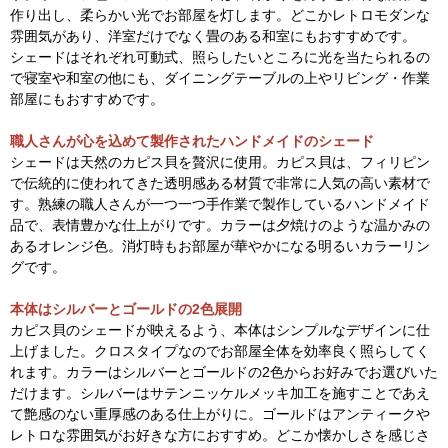
作り出し、柔らかい光でお部屋を灯します。どこかレトロモダンな
雰囲気があり、洋室だけでなく畳のある和室にもおすすめです。
シェードはそれぞれ可動式、照らしたいところに光を当たられるの
で寝室や和室の他にも、ダイニングテーブルの上やリビング・作業
部屋にもおすすめです。
職人さんが心を込めて製作されたハンドメイドのシェード
シェードは天然のカピス貝を贅沢に使用。カピス貝は、フィリピン
で伝統的に使われてきた透明感ある材質で非常に人気の高い素材で
す。熟練の職人さんが一つ一つ手作業で製作しているハンドメイド
品で、表情豊かな仕上がりです。カラーは夕焼けのような温かみの
あるオレンジ色。消灯時もお部屋が華やかになる明るいカラーリン
グです。
本体はシルバーとゴールドの2色展開
カピス貝のシェードが映えるよう、本体はシンプルなデザインに仕
上げました。クロスタイプなのでお部屋全体を効率良く照らしてく
れます。カラーはシルバーとゴールドの2色からお好みでお選びいた
だけます。シルバーはサテンニッケルメッキ加工を施すことであえ
て艶感のない重厚感のある仕上がりに。ゴールドはアンティークや
レトロな雰囲気がお好きな方におすすめ。どこか懐かしさを感じさ