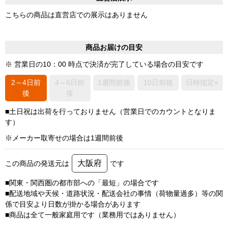
こちらの商品は直営店での展示はありません
商品お届けの目安
※ 営業日の10：00 時点で決済が完了している場合の目安です
2～4日前
4～6日前
1週間前後
10日前後
日時指定×
後
後
■土日祝は出荷を行っておりません（営業日でのカウントとなりま
す）
※メーカー取寄せの場合は1週間前後
大阪府
この商品の発送元は
です
■関東・関西圏の都市部への「最短」の場合です
■配送地域や天候・道路状況・配送会社の事情（荷物量過多）等の関
係で目安より日数が掛かる場合があります
■商品は全て一般家庭用です（業務用ではありません）