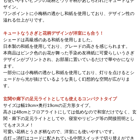
も使いやすいピンクの花柄とウサギ柄があしらわれたキュートなデ
ザイン。
ワンポイントに小梅柄の透かし和紙を使用しており、デザイン性の
溢れる仕上がりです。
キュートなうさぎと花柄デザインが洋室にも合う！
シェードは高級感のある和紙を使用しました。
日本製の和紙を使用しており、グレードの高さを感じられます。
本商品はピンク色のお花が舞った手染め友禅紙に可愛らしいうさぎ
デザインがプリントされ、お部屋に置いているだけで華やかになり
ます。
一部分には小梅柄の透かし和紙を使用しており、灯りを点けるとシ
ェードから光が抜けているような美しく幻想的な空間が広がりま
す。
玄関や廊下の足元ライトとしても使えるコンパクトタイプ
サイズは幅19cm×奥行19cmの正方形タイプ。
高さは48cmとフロアライトにしては低めなので和室だけでなく、玄
関・廊下の足元ライトとしてや、寝室やリビング等の間接照明とし
てもオススメ！
可愛い花柄とうさぎ柄なので、洋室にも使いやすいです。
点灯→消灯はコードに配されている中間スイッチで切り替えができ