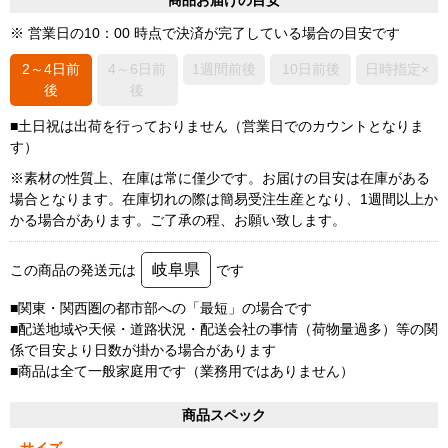
商品お届けの目安
※ 営業日の10：00 時点で決済が完了している場合の目安です
2～4日前
4～6日前
1週間前後
10日前後
日時指定×
後
後
■土日祝は出荷を行っておりません（営業日でのカウントとなりま
す）
※素材の性質上、在庫は常に僅少です。お届けの目安は在庫がある
場合となります。在庫切れの際は簡易受注生産となり、1週間以上か
かる場合があります。ご了承の程、お願い致します。
岐阜県
この商品の発送元は
です
■関東・関西圏の都市部への「最短」の場合です
■配送地域や天候・道路状況・配送会社の事情（荷物量過多）等の関
係で目安より日数が掛かる場合があります
■商品は全て一般家庭用です（業務用ではありません）
商品スペック