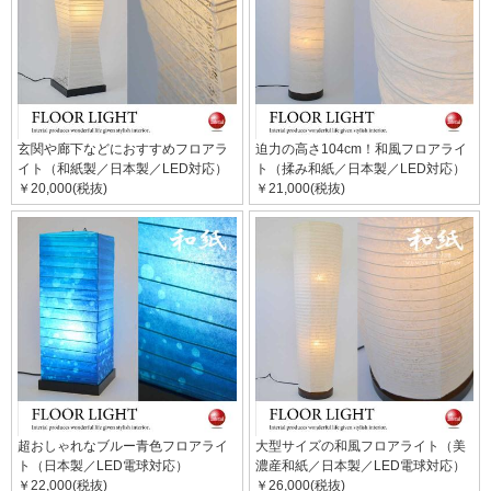
玄関や廊下などにおすすめフロアラ
迫力の高さ104cm！和風フロアライ
イト（和紙製／日本製／LED対応）
ト（揉み和紙／日本製／LED対応）
￥20,000(税抜)
￥21,000(税抜)
超おしゃれなブルー青色フロアライ
大型サイズの和風フロアライト（美
ト（日本製／LED電球対応）
濃産和紙／日本製／LED電球対応）
￥22,000(税抜)
￥26,000(税抜)