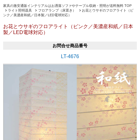
家具の激安通販インテリアルはお洒落ソファやテーブル収納・照明が送料無料 TOP
ライト照明器具
フロアランプ（床置き）
お花とウサギのフロアライト（ピ
ンク／美濃産和紙／日本製／LED電球対応）
お花とウサギのフロアライト（ピンク／美濃産和紙／日本
製／LED電球対応）
お問合せ商品番号
LT-4676