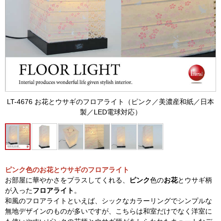
LT-4676 お花とウサギのフロアライト（ピンク／美濃産和紙／日本
製／LED電球対応）
ピンク色のお花とウサギのフロアライト
お部屋に華やかさをプラスしてくれる、
ピンク
色の
お花
とウサギ柄
が入った
フロアライト
。
和風のフロアライトといえば、シックなカラーリングでシンプルな
無地デザインのものが多いですが、こちらは和室だけでなく洋室に