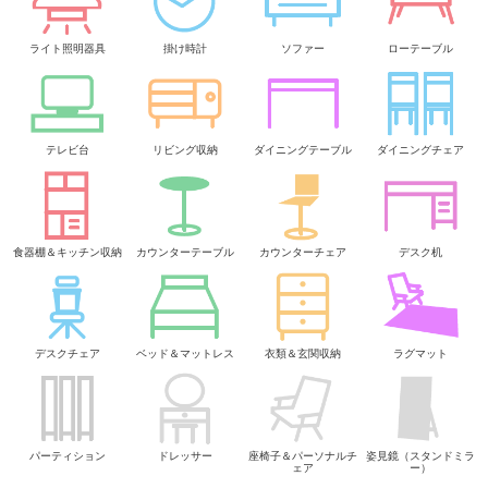
ライト照明器具
掛け時計
ソファー
ローテーブル
テレビ台
リビング収納
ダイニングテーブル
ダイニングチェア
食器棚＆キッチン収納
カウンターテーブル
カウンターチェア
デスク机
デスクチェア
ベッド＆マットレス
衣類＆玄関収納
ラグマット
パーティション
ドレッサー
座椅子＆パーソナルチ
姿見鏡（スタンドミラ
ェア
ー）