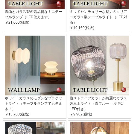
真鍮とガラス製の高品質なミニテー
ミッドセンチュリーな魅力のクリア
ブルランプ（LED使えます）
ーガラス製テーブルライト（LED対
￥21,000(税抜)
応）
￥19,160(税抜)
ホワイトガラスのモダンなブラケッ
縦ストライプカットが綺麗なガラス
トライト（テーブルランプでも使え
製卓上ライト（青ブルー・お得な
る！）
LED付き）
￥13,700(税抜)
￥9,982(税抜)