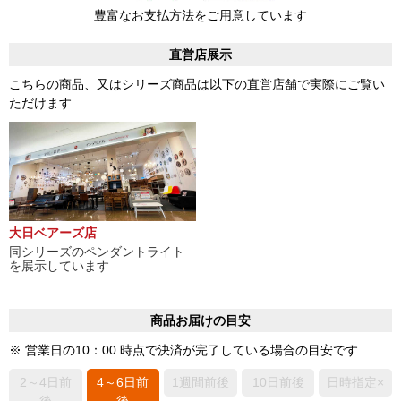
豊富なお支払方法をご用意しています
直営店展示
こちらの商品、又はシリーズ商品は以下の直営店舗で実際にご覧い
ただけます
大日ベアーズ店
同シリーズのペンダントライト
を展示しています
商品お届けの目安
※ 営業日の10：00 時点で決済が完了している場合の目安です
2～4日前
4～6日前
1週間前後
10日前後
日時指定×