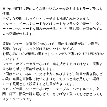
日中の消灯時は鏡のような映り込みと光を反射するミラーガラスを
使用。
モダンな空間にしっくりとマッチする洗練されたフォルム。
ソケット、ベースやコードなどはマットなブラックで統一し、グレ
ートーンのシェードを組み合わせることで、落ち着いた都会的で大
人の空間が作れます。
筒状のシェードは直径12cmなので、明かりの補助が欲しい場所に、
邪魔にならずにスッと置ける使いやすいサイズ。
お得な4W（40W相当の明るさ）シャンデリア型のクリアLEDが付い
ています！
シェードがグレーカラーなので、光を拡散するのではなく、実際よ
りも暗く感じる可能性があります。
上面は空いているので、光は上方に伸びますが、読書や書き物など
の為に光源を直接取る使い方よりも、ちょっと光が足りない場所に
ムード照明として設置すると効果が大きいです。
リビングの棚、ソファー横のサイドテーブル、ベッドルーム、玄
関・廊下・階段の踊り場などで、さりげなく置いておけばとっても
スタイリッシュです。