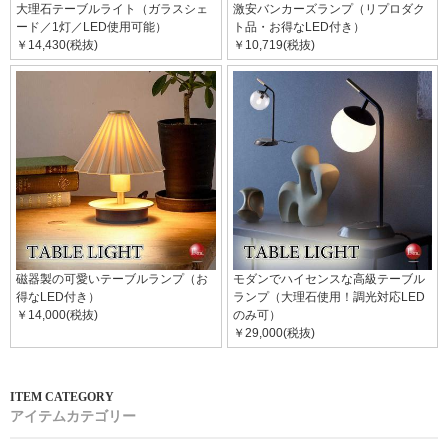
大理石テーブルライト（ガラスシェ
激安バンカーズランプ（リプロダク
ード／1灯／LED使用可能）
ト品・お得なLED付き）
￥14,430(税抜)
￥10,719(税抜)
磁器製の可愛いテーブルランプ（お
モダンでハイセンスな高級テーブル
得なLED付き）
ランプ（大理石使用！調光対応LED
￥14,000(税抜)
のみ可）
￥29,000(税抜)
アイテムカテゴリー