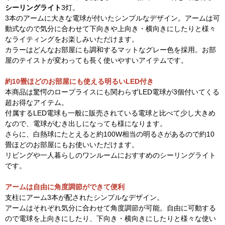
シーリングライト
3灯。
3本のアームに大きな電球が付いたシンプルなデザイン。アームは可
動式なので気分に合わせて下向きや上向き・横向きにしたりと様々
なライティングをお楽しみいただけます。
カラーはどんなお部屋にも調和するマットなグレー色を採用。お部
屋のテイストが変わっても長く使いやすいアイテムです。
約10畳ほどのお部屋にも使える明るいLED付き
本商品は驚愕のロープライスにも関わらずLED電球が3個付いてくる
超お得なアイテム。
付属するLED電球も一般に販売されている電球と比べて少し大きめ
なので、電球がむき出しになっても様になります。
さらに、白熱球にたとえると約100W相当の明るさがあるので約10
畳ほどのお部屋にもお使いいただけます。
リビングや一人暮らしのワンルームにおすすめのシーリングライト
です。
アームは自由に角度調節ができて便利
支柱にアーム3本が配されたシンプルなデザイン。
アームはそれぞれ気分に合わせて角度調節が可能。自由に可動する
ので電球を上向きにしたり、下向き・横向きにしたりと様々な使い