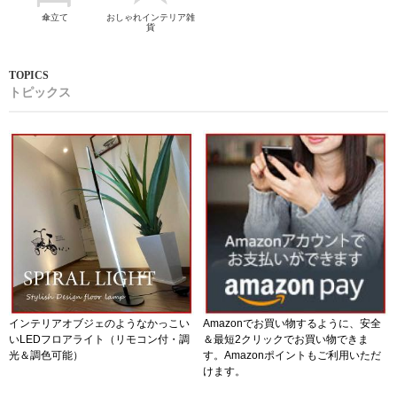
傘立て
おしゃれインテリア雑
貨
トピックス
インテリアオブジェのようなかっこい
Amazonでお買い物するように、安全
いLEDフロアライト（リモコン付・調
＆最短2クリックでお買い物できま
光＆調色可能）
す。Amazonポイントもご利用いただ
けます。