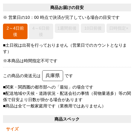
商品お届けの目安
※ 営業日の10：00 時点で決済が完了している場合の目安です
2～4日前
4～6日前
1週間前後
10日前後
日時指定×
後
後
■土日祝は出荷を行っておりません（営業日でのカウントとなりま
す）
※本商品は時間指定不可です
兵庫県
この商品の発送元は
です
■関東・関西圏の都市部への「最短」の場合です
■配送地域や天候・道路状況・配送会社の事情（荷物量過多）等の関
係で目安より日数が掛かる場合があります
■商品は全て一般家庭用です（業務用ではありません）
商品スペック
サイズ