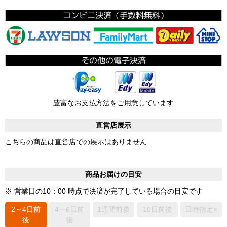
豊富なお支払方法をご用意しています
直営店展示
こちらの商品は直営店での展示はありません
商品お届けの目安
※ 営業日の10：00 時点で決済が完了している場合の目安です
2～4日前
4～6日前
1週間前後
10日前後
日時指定×
後
後