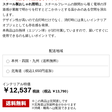
スチール製おしゃれ照明
は、スチールフレームの隙間から覗く電球の浮
遊感が素敵で明かりを灯すとどこかホッとする温かみのある空間を演出
します。
デザイン性が高いので点灯時だけでなく、消灯時には美しいインテリア
オブジェとしても存在感を発揮。
本商品は白熱球（エジソン球）が1灯付属していますので、届いてすぐに
使用できるのも嬉しいポイントです。
配送地域
本州・四国・九州（送料無料）
北海道（税込1,650円追加）
インテリアル特価
￥12,537
税抜 （税込 ￥13,790）
※この商品は玄関渡しです
※北海道は別途料金がかかります
※沖縄・離島へは配送できません