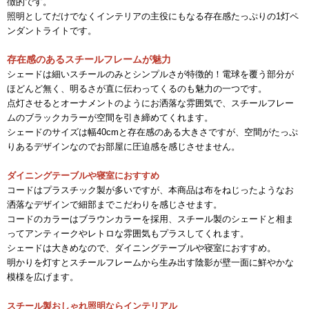
徴的です。
照明としてだけでなくインテリアの主役にもなる存在感たっぷりの1灯ペ
ンダントライトです。
存在感のあるスチールフレームが魅力
シェードは細いスチールのみとシンプルさが特徴的！電球を覆う部分が
ほどんど無く、明るさが直に伝わってくるのも魅力の一つです。
点灯させるとオーナメントのようにお洒落な雰囲気で、スチールフレー
ムのブラックカラーが空間を引き締めてくれます。
シェードのサイズは幅40cmと存在感のある大きさですが、空間がたっぷ
りあるデザインなのでお部屋に圧迫感を感じさせません。
ダイニングテーブルや寝室におすすめ
コードはプラスチック製が多いですが、本商品は布をねじったようなお
洒落なデザインで細部までこだわりを感じさせます。
コードのカラーはブラウンカラーを採用、スチール製のシェードと相ま
ってアンティークやレトロな雰囲気もプラスしてくれます。
シェードは大きめなので、ダイニングテーブルや寝室におすすめ。
明かりを灯すとスチールフレームから生み出す陰影が壁一面に鮮やかな
模様を広げます。
スチール製おしゃれ照明ならインテリアル