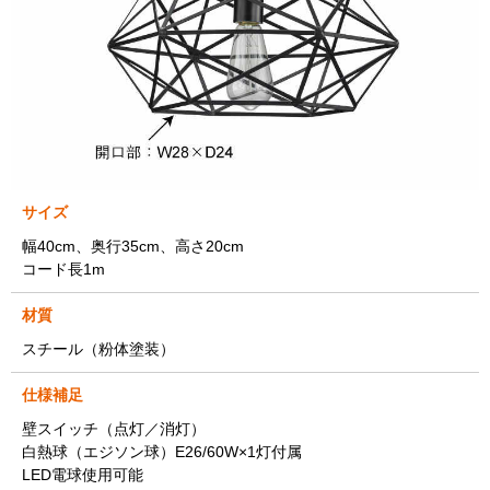
サイズ
幅40cm、奥行35cm、高さ20cm
コード長1m
材質
スチール（粉体塗装）
仕様補足
壁スイッチ（点灯／消灯）
白熱球（エジソン球）E26/60W×1灯付属
LED電球使用可能