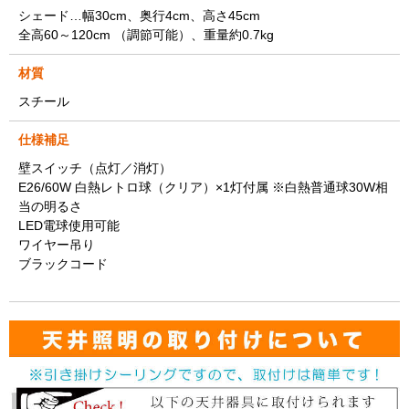
シェード…幅30cm、奥行4cm、高さ45cm
全高60～120cm （調節可能）、重量約0.7kg
材質
スチール
仕様補足
壁スイッチ（点灯／消灯）
E26/60W 白熱レトロ球（クリア）×1灯付属 ※白熱普通球30W相
当の明るさ
LED電球使用可能
ワイヤー吊り
ブラックコード