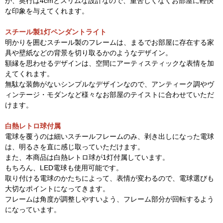
が、奥行は4cmとスリムな設計なので、重苦しくなくお部屋に軽快
な印象を与えてくれます。
スチール製1灯ペンダントライト
明かりを囲むスチール製のフレームは、まるでお部屋に存在する家
具や壁紙などの背景を切り取るかのようなデザイン。
額縁を思わせるデザインは、空間にアーティスティックな表情を加
えてくれます。
無駄な装飾がないシンプルなデザインなので、アンティーク調やヴ
ィンテージ・モダンなど様々なお部屋のテイストに合わせていただ
けます。
白熱レトロ球付属
電球を覆うのは細いスチールフレームのみ、剥き出しになった電球
は、明るさを直に感じ取っていただけます。
また、本商品は白熱レトロ球が1灯付属しています。
もちろん、LED電球も使用可能です。
取り付ける電球のかたちによって、表情が変わるので、電球選びも
大切なポイントになってきます。
フレームは角度が調整しやすいよう、フレーム部分が回転するよう
になっています。