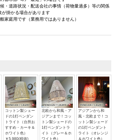
天候・道路状況・配送会社の事情（荷物量過多）等の関係
数が掛かる場合があります
一般家庭用です（業務用ではありません）
コットン製シェー
北欧から和風・ア
アジアンから和
ドの1灯ペンダン
ジアンまで！コッ
風・北欧まで！コ
トライト（台所お
トン製シェードの
ットン製シェード
すすめ・カーキ＆
1灯ペンダントラ
の1灯ペンダント
ホワイト色）
イト（グレー＆ホ
ライト（オレンジ
￥5,980(税抜)
ワイト色）
＆ホワイト色）