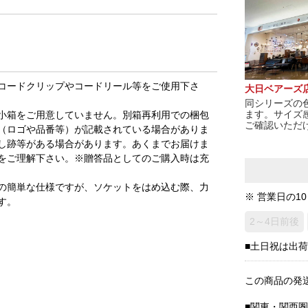
コードクリップやコードリール等をご使用下さ
大日ベアーズ
同シリーズの
ます。サイズ
小箱をご用意していません。別箱再利用での梱包
ご確認いただ
（ロゴや品番等）が記載されている場合がありま
し跡等がある場合があります。あくまでお届けま
をご理解下さい。※贈答品としてのご購入時は充
の簡単な仕様ですが、ソケットをはめ込む際、力
※ 営業日の1
す。
2～4日前後
■土日祝は出
この商品の発
■関東・関西