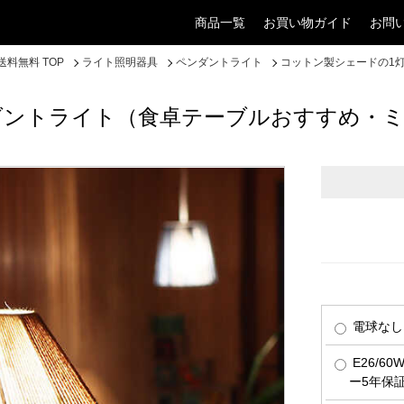
商品一覧
お買い物ガイド
お問
料無料 TOP
ライト照明器具
ペンダントライト
コットン製シェードの1
ダントライト（食卓テーブルおすすめ・
電球なし
E26/6
ー5年保