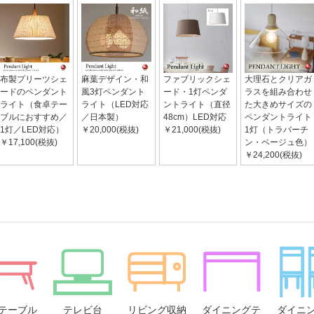
布製プリーツシェ
麻葉デザイン・和
ファブリックシェ
大理石とクリアガ
ードのペンダント
風3灯ペンダント
ード・1灯ペンダ
ラスを組み合わせ
ライト（食卓テー
ライト（LED対応
ントライト（直径
た大きめサイズの
ブルにおすすめ／
／日本製）
48cm）LED対応
ペンダントライト
1灯／LED対応）
￥20,000(税抜)
￥21,000(税抜)
1灯（トラバーチ
￥17,100(税抜)
ン・ベージュ色）
￥24,200(税抜)
テーブル
テレビ台
リビング収納
ダイニングテ
ダイニ