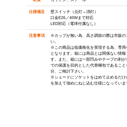
仕様補足
壁スイッチ（点灯→消灯）
口金E26／40Wまで対応
LED対応（電球付属なし）
注意事項
※カップが無い為、高さ調節の際は市販の
い。
※この商品は低価格化を実現する為、専用
となります。箱には商品とは関係ない情報
す。また、箱には一部凹みやテープの剥が
での保護を目的とした代替梱包であること
分、ご検討下さい。
※シェードにソケットをはめて止めるだけ
を加えて強めにねじ込む仕様になっていま