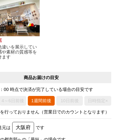
店
色違いを展示してい
感や素材の質感等を
けます
商品お届けの目安
0：00 時点で決済が完了している場合の目安です
4～6日前後
1週間前後
10日前後
日時指定×
荷を行っておりません（営業日でのカウントとなります）
大阪府
送元は
です
圏の都市部への「最短」の場合です