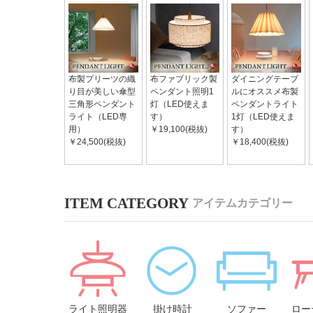
布製プリーツの織
布ファブリック製
ダイニングテーブ
り目が美しい傘型
ペンダント照明1
ルにオススメ布製
三角形ペンダント
灯（LED使えま
ペンダントライト
ライト（LED専
す）
1灯（LED使えま
用）
￥19,100(税抜)
す）
￥24,500(税抜)
￥18,400(税抜)
アイテムカテゴリー
ライト照明器
掛け時計
ソファー
ロー