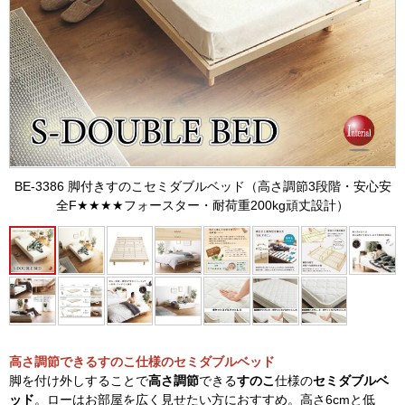
BE-3386 脚付きすのこセミダブルベッド（高さ調節3段階・安心安
全F★★★★フォースター・耐荷重200kg頑丈設計）
高さ調節できるすのこ仕様のセミダブルベッド
脚を付け外しすることで
高さ調節
できる
すのこ
仕様の
セミダブルベ
ッド
。ローはお部屋を広く見せたい方におすすめ。高さ6cmと低