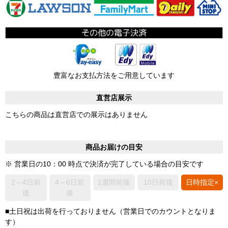
豊富なお支払方法をご用意しています
直営店展示
こちらの商品は直営店での展示はありません
商品お届けの目安
※ 営業日の10：00 時点で決済が完了している場合の目安です
2～4日前
4～6日前
1週間前後
10日前後
日時指定×
後
後
■土日祝は出荷を行っておりません（営業日でのカウントとなりま
す）