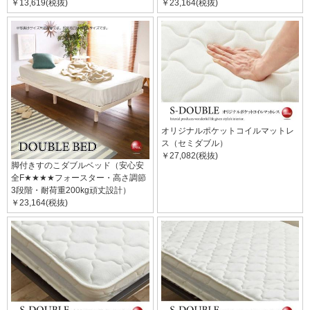
￥13,619(税抜)
￥23,164(税抜)
オリジナルポケットコイルマットレ
ス（セミダブル）
￥27,082(税抜)
脚付きすのこダブルベッド（安心安
全F★★★★フォースター・高さ調節
3段階・耐荷重200kg頑丈設計）
￥23,164(税抜)