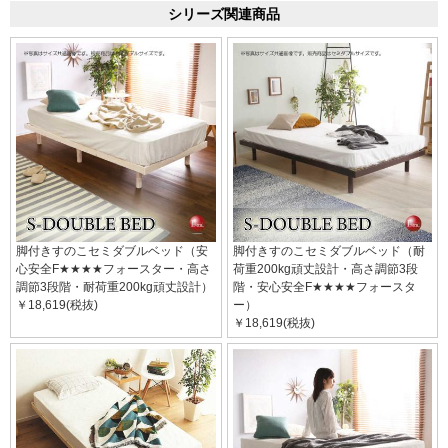
シリーズ関連商品
脚付きすのこセミダブルベッド（安
脚付きすのこセミダブルベッド（耐
心安全F★★★★フォースター・高さ
荷重200kg頑丈設計・高さ調節3段
調節3段階・耐荷重200kg頑丈設計）
階・安心安全F★★★★フォースタ
￥18,619(税抜)
ー）
￥18,619(税抜)