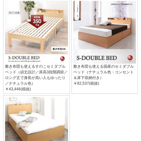
敷き布団も使えるすのこセミダブル
敷き布団も使える国産のセミダブル
ベッド（頑丈設計／床高3段階調節／
ベッド（ナチュラル色・コンセント
ロング丈で身長が高い人もゆったり
＆床下収納付き）
／ナチュラル色）
￥82,537(税抜)
￥43,446(税抜)