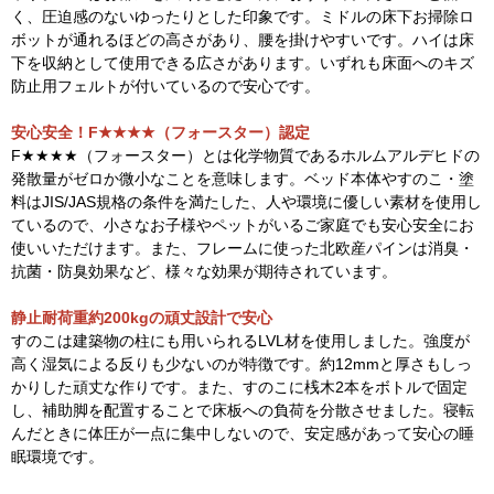
く、圧迫感のないゆったりとした印象です。ミドルの床下お掃除ロ
ボットが通れるほどの高さがあり、腰を掛けやすいです。ハイは床
下を収納として使用できる広さがあります。いずれも床面へのキズ
防止用フェルトが付いているので安心です。
安心安全！F★★★★（フォースター）認定
F★★★★（フォースター）とは化学物質であるホルムアルデヒドの
発散量がゼロか微小なことを意味します。ベッド本体やすのこ・塗
料はJIS/JAS規格の条件を満たした、人や環境に優しい素材を使用し
ているので、小さなお子様やペットがいるご家庭でも安心安全にお
使いいただけます。また、フレームに使った北欧産パインは消臭・
抗菌・防臭効果など、様々な効果が期待されています。
静止耐荷重約200kgの頑丈設計で安心
すのこは建築物の柱にも用いられるLVL材を使用しました。強度が
高く湿気による反りも少ないのが特徴です。約12mmと厚さもしっ
かりした頑丈な作りです。また、すのこに桟木2本をボトルで固定
し、補助脚を配置することで床板への負荷を分散させました。寝転
んだときに体圧が一点に集中しないので、安定感があって安心の睡
眠環境です。