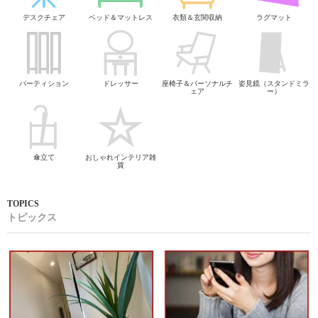
デスクチェア
ベッド＆マットレス
衣類＆玄関収納
ラグマット
パーティション
ドレッサー
座椅子＆パーソナルチ
姿見鏡（スタンドミラ
ェア
ー）
傘立て
おしゃれインテリア雑
貨
トピックス