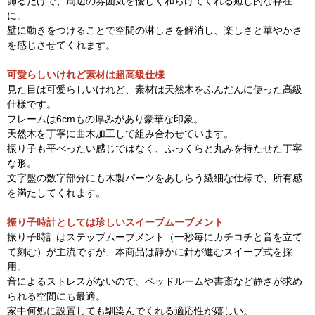
飾るだけで、周辺の雰囲気を優しく和らげてくれる癒し的な存在
に。
壁に動きをつけることで空間の淋しさを解消し、楽しさと華やかさ
を感じさせてくれます。
可愛らしいけれど素材は超高級仕様
見た目は可愛らしいけれど、素材は天然木をふんだんに使った高級
仕様です。
フレームは6cmもの厚みがあり豪華な印象。
天然木を丁寧に曲木加工して組み合わせています。
振り子も平べったい感じではなく、ふっくらと丸みを持たせた丁寧
な形。
文字盤の数字部分にも木製パーツをあしらう繊細な仕様で、所有感
を満たしてくれます。
振り子時計としては珍しいスイープムーブメント
振り子時計はステップムーブメント（一秒毎にカチコチと音を立て
て刻む）が主流ですが、本商品は静かに針が進むスイープ式を採
用。
音によるストレスがないので、ベッドルームや書斎など静さが求め
られる空間にも最適。
家中何処に設置しても馴染んでくれる適応性が嬉しい。