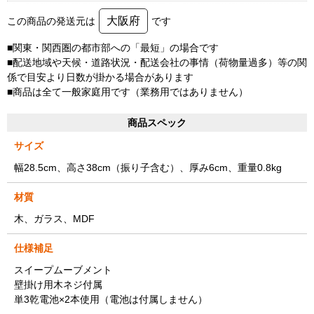
大阪府
この商品の発送元は
です
■関東・関西圏の都市部への「最短」の場合です
■配送地域や天候・道路状況・配送会社の事情（荷物量過多）等の関
係で目安より日数が掛かる場合があります
■商品は全て一般家庭用です（業務用ではありません）
商品スペック
サイズ
幅28.5cm、高さ38cm（振り子含む）、厚み6cm、重量0.8kg
材質
木、ガラス、MDF
仕様補足
スイープムーブメント
壁掛け用木ネジ付属
単3乾電池×2本使用（電池は付属しません）