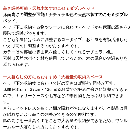
高さ調整可能・天然木製すのこセミダブルベッド
床面
高さ
の
調整
が
可能
！ナチュラル色の天然木製
すのこセミダブル
ベッド
。
ベッド下に収納する物やシーンに合わせてベッドから床面の高さを3
段階で調整ができます。
こども部屋には低めに調整するロータイプ、お部屋を有効活用した
い方は高めに調整するのがおすすめです。
カラーはお部屋の雰囲気を優しくしてくれるナチュラル色。
素材は天然木パイン材を使用しているため、木の風合いや温もりを
感じられます。
一人暮らしの方にもおすすめ！大容量の収納スペース
ベッド下の収納物に合わせて脚の高さは3段階で調整が可能。
床面高31cm・37cm・43cmの3段階でお好みの高さに調整ができる
ので、キャリーケースや毛布などの季節物もたっぷり収納できま
す。
さらにマットレスを敷くと棚が隠れがちになりますが、本製品は棚
が隠れないよう高さの調整ができるので便利です。
脚の高さを一番高くすることで大容量の収納ができるため、ワンル
ームや一人暮らしの方にもおすすめです。