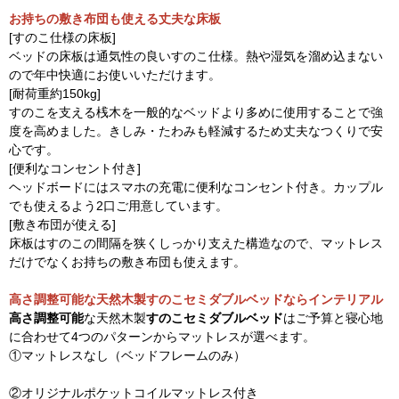
お持ちの敷き布団も使える丈夫な床板
[すのこ仕様の床板]
ベッドの床板は通気性の良いすのこ仕様。熱や湿気を溜め込まない
ので年中快適にお使いいただけます。
[耐荷重約150kg]
すのこを支える桟木を一般的なベッドより多めに使用することで強
度を高めました。きしみ・たわみも軽減するため丈夫なつくりで安
心です。
[便利なコンセント付き]
ヘッドボードにはスマホの充電に便利なコンセント付き。カップル
でも使えるよう2口ご用意しています。
[敷き布団が使える]
床板はすのこの間隔を狭くしっかり支えた構造なので、マットレス
だけでなくお持ちの敷き布団も使えます。
高さ調整可能な天然木製すのこセミダブルベッドならインテリアル
高さ調整可能
な天然木製
すのこセミダブルベッド
はご予算と寝心地
に合わせて4つのパターンからマットレスが選べます。
①マットレスなし（ベッドフレームのみ）
②オリジナルポケットコイルマットレス付き