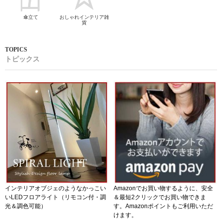
傘立て
おしゃれインテリア雑
貨
トピックス
インテリアオブジェのようなかっこい
Amazonでお買い物するように、安全
いLEDフロアライト（リモコン付・調
＆最短2クリックでお買い物できま
光＆調色可能）
す。Amazonポイントもご利用いただ
けます。