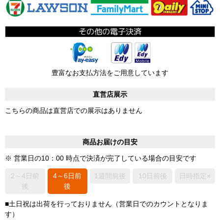
豊富なお支払方法をご用意しています
直営店展示
こちらの商品は直営店での展示はありません
商品お届けの目安
※ 営業日の10：00 時点で決済が完了している場合の目安です
2～4日前
4～6日前
1週間前後
10日前後
日時指定×
後
後
■土日祝は出荷を行っておりません（営業日でのカウントとなりま
す）