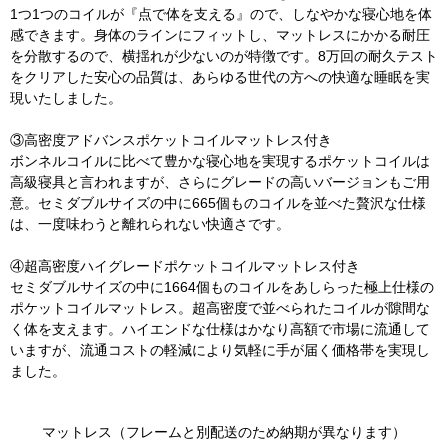
1つ1つのコイルが『点で体を支える』ので、しなやかな寝心地を体
感できます。身体のラインにフィットし、マットレスにかかる耐圧
を分散するので、横揺れが少ないのが特徴です。8万回の耐久テスト
をクリアした安心の品質は、あらゆる世代の方への快適な睡眠を実
現いたしました。
③高密度アドバンスポケットコイルマットレス付き
ボンネルコイルに比べて豊かな寝心地を実現するポケットコイルは
高級寝具と言われますが、さらにグレードの高いバージョンもご用
意。セミダブルサイズの中に665個ものコイルを並べた贅沢な仕様
は、一度味わうと離れられない快適さです。
④超高密度ハイグレードポケットコイルマットレス付き
セミダブルサイズの中に1664個ものコイルをあしらった極上仕様の
ポケットコイルマットレス。超高密度で並べられたコイルが隙間な
く体を支えます。ハイエンドな仕様はかなり高額で市場に流通して
いますが、流通コストの軽減により気軽に手が届く価格帯を実現し
ました。
マットレス（フレームと別配送のため納期が異なります）