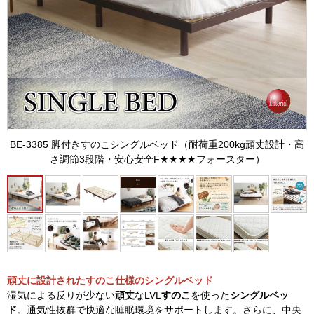
BE-3385 脚付きすのこシングルベッド（耐荷重200kg頑丈設計・高
さ調節3段階・安心安全F★★★★フォースター）
頑丈に設計されたすのこ仕様のシングルベッド
湿気による反りが少ない
頑丈
なLVL
すのこ
を使った
シングルベッ
ド
。通気性抜群で快適な睡眠環境をサポートします。さらに、中央