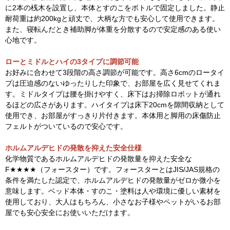
に2本の桟木を設置し、本体とすのこをボトルで固定しました。静止
耐荷重は約200kgと頑丈で、大柄な方でも安心して使用できます。
また、寝転んだとき補助脚が体重を分散するので安定感のある使い
心地です。
ローとミドルとハイの3タイプに調節可能
お好みに合わせて3段階の高さ調節が可能です。高さ6cmのロータイ
プは圧迫感のないゆったりした印象で、お部屋を広く見せてくれま
す。ミドルタイプは腰を掛けやすく、床下はお掃除ロボットが通れ
るほどの広さがあります。ハイタイプは床下20cmを隙間収納として
使用でき、お部屋がすっきり片付きます。本体用と脚用の床傷防止
フェルトがついているので安心です。
ホルムアルデヒドの発散を抑えた安全仕様
化学物質であるホルムアルデヒドの発散量を抑えた安全な
F★★★★（フォースター）です。フォースターとはJIS/JAS規格の
条件を満たした認定で、ホルムアルデヒドの発散量がゼロか微小を
意味します。ベッド本体・すのこ・塗料は人や環境に優しい素材を
使用しており、大人はもちろん、小さなお子様やペットがいるお部
屋でも安心安全にお使いいただけます。