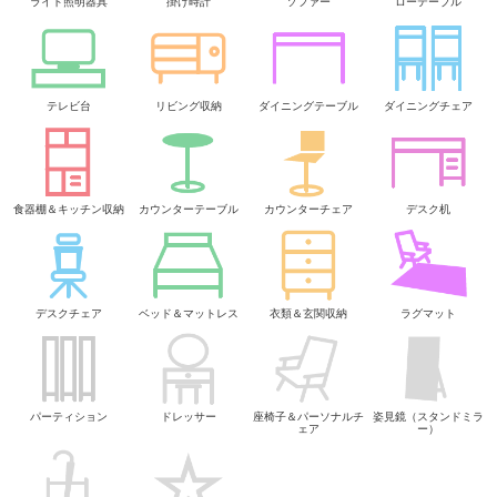
ライト照明器具
掛け時計
ソファー
ローテーブル
テレビ台
リビング収納
ダイニングテーブル
ダイニングチェア
食器棚＆キッチン収納
カウンターテーブル
カウンターチェア
デスク机
デスクチェア
ベッド＆マットレス
衣類＆玄関収納
ラグマット
パーティション
ドレッサー
座椅子＆パーソナルチ
姿見鏡（スタンドミラ
ェア
ー）