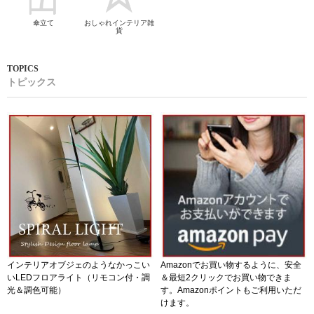
傘立て
おしゃれインテリア雑
貨
トピックス
インテリアオブジェのようなかっこい
Amazonでお買い物するように、安全
いLEDフロアライト（リモコン付・調
＆最短2クリックでお買い物できま
光＆調色可能）
す。Amazonポイントもご利用いただ
けます。