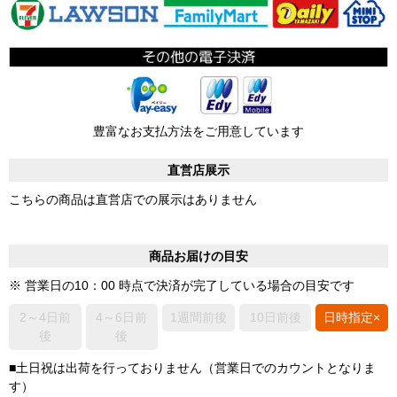
豊富なお支払方法をご用意しています
直営店展示
こちらの商品は直営店での展示はありません
商品お届けの目安
※ 営業日の10：00 時点で決済が完了している場合の目安です
2～4日前
4～6日前
1週間前後
10日前後
日時指定×
後
後
■土日祝は出荷を行っておりません（営業日でのカウントとなりま
す）