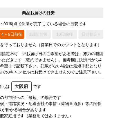
商品お届けの目安
0：00 時点で決済が完了している場合の目安です
4～6日前後
1週間前後
10日前後
日時指定×
荷を行っておりません（営業日でのカウントとなります）
間指定不可 ※お届け日のご希望がある際は、努力の範囲
いただきます（確約できません）。備考欄に決済日から4
3希望まで記載下さい。記載がない場合は最短手配となり
由でのキャンセルはお受けできませんのでご注意下さい。
大阪府
送元は
です
圏の都市部への「最短」の場合です
天候・道路状況・配送会社の事情（荷物量過多）等の関係
数が掛かる場合があります
一般家庭用です（業務用ではありません）