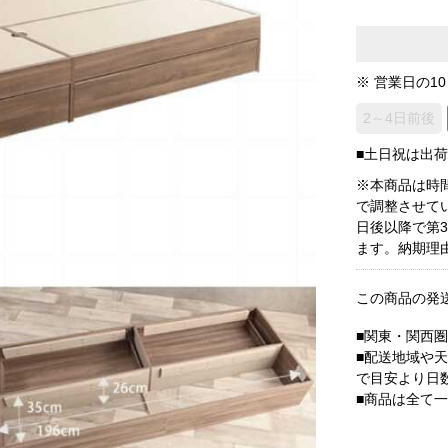
※ 営業日の1
2～4日前後
■土日祝は出
※本商品は時
で調整させて
日後以降で第
ます。納期理
この商品の発
■関東・関西
■配送地域や
で目安より日
■商品は全て