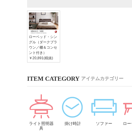
ローベッド・シン
グル（ダークブラ
ウン／棚＆コンセ
ント付き）
￥20,891(税抜)
アイテムカテゴリー
ライト照明器
掛け時計
ソファー
ロー
具