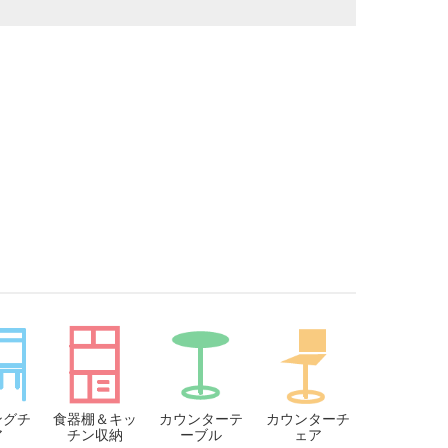
ングチ
食器棚＆キッ
カウンターテ
カウンターチ
ア
チン収納
ーブル
ェア