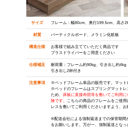
サイズ
フレーム：幅80cm、奥行199.5cm、高さ2
材質
パーティクルボード、メラミン化粧板
構造仕様
お客様で組み立てていただく商品です
プラスドライバーをご用意ください
仕様補足
耐荷重：フレーム約90kg、引き出し約4kg
引き出し2杯付き
注意事項
※ベッドフレーム単品の販売です。マット
※ベッドのフレームはスプリングマットレ
ため、
床板に直接布団等を敷いてご利用に
険です。
こちらの商品のフレームをご使用
レスを敷いてご利用くださいますよう、お
※配送会社による強制返送までの保管期間
をお願いします。万が一、強制返送となっ