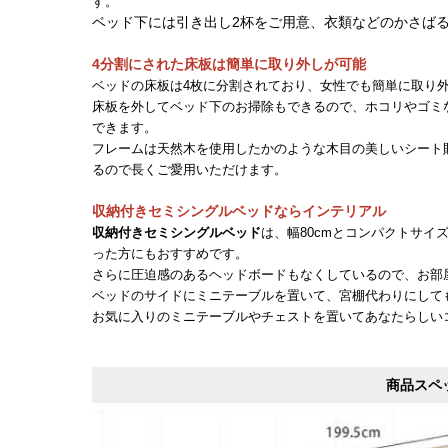
す。
ベッド下には引き出し2杯をご用意、衣類などのかさば
4分割にされた床板は簡単に取り外しが可能
ベッドの床板は4枚に分割されており、女性でも簡単に取り
床板
を外してベッド下のお掃除もできるので、ホコリやゴミ
できます。
フレームは天然木を使用したかのような木目の美しいシート
るので長くご愛用いただけます。
収納付きセミシングルベッドならインテリアル
収納付きセミシングルベッド
は、幅80cmとコンパクトサ
った方にもおすすめです。
さらに圧迫感のあるヘッドボードもなくしているので、お部
ベッドのサイドにミニテーブルを置いて、宮棚代わりにして
お気に入りのミニテーブルやチェストを置いてあなたらしい
商品スペ