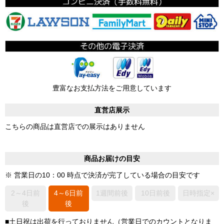
豊富なお支払方法をご用意しています
直営店展示
こちらの商品は直営店での展示はありません
商品お届けの目安
※ 営業日の10：00 時点で決済が完了している場合の目安です
2～4日前
4～6日前
1週間前後
10日前後
日時指定×
後
後
■土日祝は出荷を行っておりません（営業日でのカウントとなりま