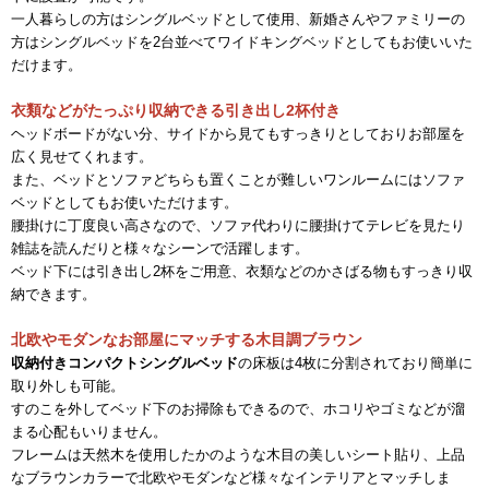
一人暮らしの方はシングルベッドとして使用、新婚さんやファミリーの
方はシングルベッドを2台並べてワイドキングベッドとしてもお使いいた
だけます。
衣類などがたっぷり収納できる引き出し2杯付き
ヘッドボードがない分、サイドから見てもすっきりとしておりお部屋を
広く見せてくれます。
また、ベッドとソファどちらも置くことが難しいワンルームにはソファ
ベッドとしてもお使いただけます。
腰掛けに丁度良い高さなので、ソファ代わりに腰掛けてテレビを見たり
雑誌を読んだりと様々なシーンで活躍します。
ベッド下には引き出し2杯をご用意、衣類などのかさばる物もすっきり収
納できます。
北欧やモダンなお部屋にマッチする木目調ブラウン
収納付きコンパクトシングルベッド
の床板は4枚に分割されており簡単に
取り外しも可能。
すのこを外してベッド下のお掃除もできるので、ホコリやゴミなどが溜
まる心配もいりません。
フレームは天然木を使用したかのような木目の美しいシート貼り、上品
なブラウンカラーで北欧やモダンなど様々なインテリアとマッチしま