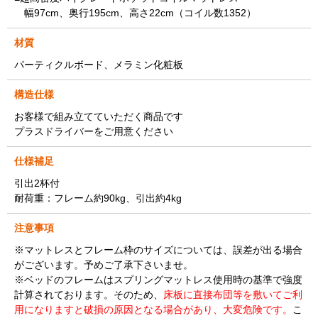
幅97cm、奥行195cm、高さ22cm（コイル数1352）
材質
パーティクルボード、メラミン化粧板
構造仕様
お客様で組み立てていただく商品です
プラスドライバーをご用意ください
仕様補足
引出2杯付
耐荷重：フレーム約90kg、引出約4kg
注意事項
※マットレスとフレーム枠のサイズについては、誤差が出る場合
がございます。予めご了承下さいませ。
※ベッドのフレームはスプリングマットレス使用時の基準で強度
計算されております。そのため、
床板に直接布団等を敷いてご利
用になりますと破損の原因となる場合があり、大変危険です。
こ