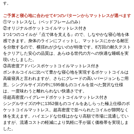
す。
ご予算と寝心地に合わせて4つのパターンからマットレスが選べます
①マットレスなし（ベッドフレームのみ）
②オリジナルポケットコイルマットレス付き
1つ1つのコイルが『点で体を支える』ので、しなやかな寝心地を体
感できます。身体のラインにフィットし、マットレスにかかる耐圧
を分散するので、横揺れが少ないのが特徴です。8万回の耐久テスト
をクリアした安心の品質は、あらゆる世代の方への快適な睡眠を実
現いたしました。
③高密度アドバンスポケットコイルマットレス付き
ボンネルコイルに比べて豊かな寝心地を実現するポケットコイルは
高級寝具と言われますが、さらにグレードの高いバージョンもご用
意。シングルサイズの中に595個ものコイルを並べた贅沢な仕様
は、一度味わうと離れられない快適さです。
④超高密度ハイグレードポケットコイルマットレス付き
シングルサイズの中に1352個ものコイルをあしらった極上仕様のポ
ケットコイルマットレス。超高密度で並べられたコイルが隙間なく
体を支えます。ハイエンドな仕様はかなり高額で市場に流通してい
ますが、流通コストの軽減により気軽に手が届く価格帯を実現しま
した。