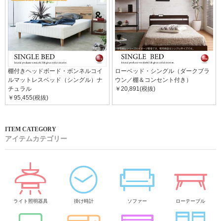
棚付きヘッドボード・ボンネルコイ
ローベッド・シングル（ダークブラ
ルマットレスベッド（シングル）ナ
ウン／棚＆コンセント付き）
チュラル
￥20,891(税抜)
￥95,455(税抜)
アイテムカテゴリー
ライト照明器具
掛け時計
ソファー
ローテーブル