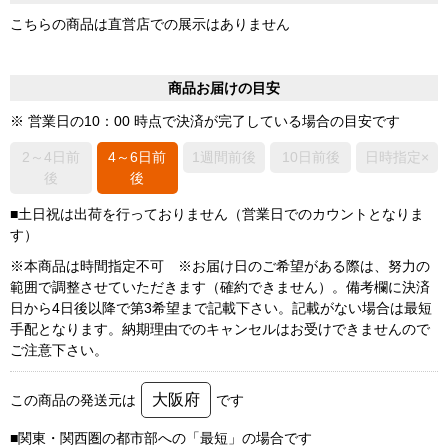
こちらの商品は直営店での展示はありません
商品お届けの目安
※ 営業日の10：00 時点で決済が完了している場合の目安です
2～4日前
4～6日前
1週間前後
10日前後
日時指定×
後
後
■土日祝は出荷を行っておりません（営業日でのカウントとなりま
す）
※本商品は時間指定不可 ※お届け日のご希望がある際は、努力の
範囲で調整させていただきます（確約できません）。備考欄に決済
日から4日後以降で第3希望まで記載下さい。記載がない場合は最短
手配となります。納期理由でのキャンセルはお受けできませんので
ご注意下さい。
大阪府
この商品の発送元は
です
■関東・関西圏の都市部への「最短」の場合です