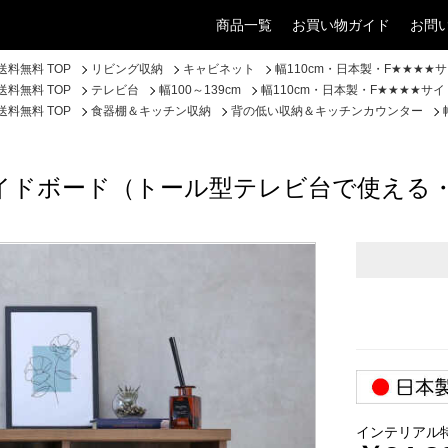
商品一覧
お買い物ガイド
お問
料無料 TOP
リビング収納
キャビネット
幅110cm・日本製・F★★★
料無料 TOP
テレビ台
幅100～139cm
幅110cm・日本製・F★★★★
料無料 TOP
食器棚＆キッチン収納
背の低い収納＆キッチンカウンター
★サイドボード（トール型テレビ台で使え
インテリアル