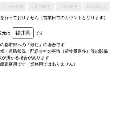
4～6日前後
1週間前後
10日前後
日時指定×
荷を行っておりません（営業日でのカウントとなります）
福井県
送元は
です
圏の都市部への「最短」の場合です
天候・道路状況・配送会社の事情（荷物量過多）等の関係
数が掛かる場合があります
一般家庭用です（業務用ではありません）