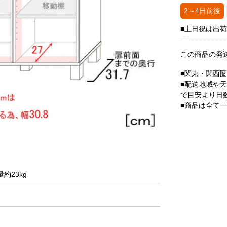
2～4日前後
■土日祝は出
この商品の発
■関東・関西
■配送地域や
で目安より日
■商品は全て
量約23kg