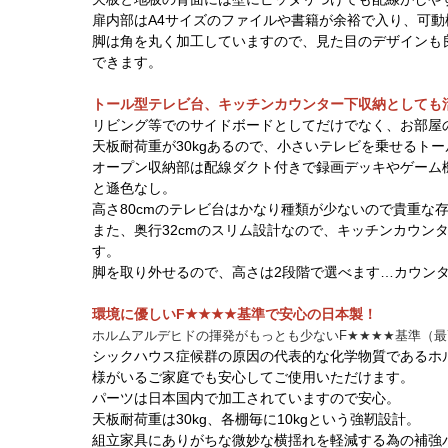
扉内部はA4サイズのファイルや書籍が余裕で入り、可動
脚は角を丸く加工していますので、見た目のデザインも
できます。
トール型テレビ台、キッチンカウンター下収納としても
リビング等でのサイドボードとしてだけでなく、お部屋
天板耐荷重が30kgあるので、小さいテレビを乗せるト
オープン収納部は配線ダクト付きで録画デッキやゲーム
と遜色なし。
高さ80cmのテレビ台はかなり種類が少ないので貴重な
また、奥行32cmのスリム設計なので、キッチンカウン
す。
脚を取り外せるので、高さは2段階で選べます…カウン
環境に優しいF★★★★基準で安心の日本製！
ホルムアルデヒドの揮発がもっとも
少ないF★★★★基準（
シックハウス症候群の原因の代表的な化学物質であるホ
様がいるご家庭でも安心してご使用いただけます。
パーツは日本国内で加工されていますので安心。
天板耐荷重は30kg、各棚毎に10kgという強靭設計。
組立家具にありがちな微妙な横揺れを軽減する為の補強