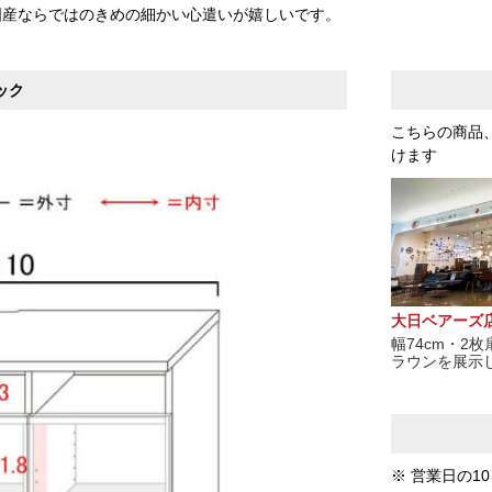
国産ならではのきめの細かい心遣いが嬉しいです。
ック
こちらの商品
けます
大日ベアーズ
幅74cm・2
ラウンを展示
※ 営業日の1