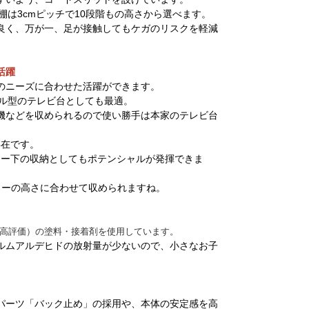
棚は3cmピッチで10段階もの高さから選べます。
良く、万が一、足が接触してもケガのリスクを軽減
活躍
のニーズに合わせた活躍ができます。
ール型のテレビ台としても最適。
機などを収められるので使い勝手は本家のテレビ台
存在です。
ター下の収納としてもポテンシャルが発揮できま
ターの高さに合わせて収められますね。
最高評価）の塗料・接着剤を使用しています。
ルムアルデヒドの放射量が少ないので、小さなお子
パーツ「バック止め」の採用や、本体の安定感を高