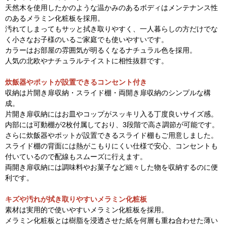
天然木を使用したかのような温かみのあるボディはメンテナンス性
のあるメラミン化粧板を採用。
汚れてしまってもサッと拭き取りやすく、一人暮らしの方だけでな
く小さなお子様のいるご家庭でも使いやすいです。
カラーはお部屋の雰囲気が明るくなるナチュラル色を採用。
人気の北欧やナチュラルテイストに相性抜群です。
炊飯器やポットが設置できるコンセント付き
収納は片開き扉収納・スライド棚・両開き扉収納のシンプルな構
成。
片開き扉収納にはお皿やコップがスッキリ入る丁度良いサイズ感。
内部には可動棚が2枚付属しており、3段階で高さ調節が可能です。
さらに炊飯器やポットが設置できるスライド棚もご用意しました。
スライド棚の背面には熱がこもりにくい仕様で安心、コンセントも
付いているので配線もスムーズに行えます。
両開き扉収納には調味料やお菓子など細々した物を収納するのに便
利です。
キズや汚れが拭き取りやすいメラミン化粧板
素材は実用的で使いやすいメラミン化粧板を採用。
メラミン化粧板とは樹脂を浸透させた紙を何層も重ね合わせた薄い