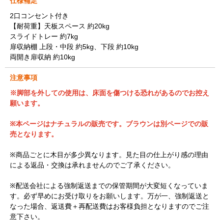
仕様補足
2口コンセント付き
【耐荷重】天板スペース 約20kg
スライドトレー 約7kg
扉収納棚 上段・中段 約5kg、下段 約10kg
両開き扉収納 約10kg
注意事項
※脚部を外しての使用は、床面を傷つける恐れがあるのでお控え
願います。
※本ページはナチュラルの販売です。ブラウンは別ページでの販
売となります。
※商品ごとに木目が多少異なります。見た目の仕上がり感の理由
による返品・交換は承れませんのでご了承ください。
※配送会社による強制返送までの保管期間が大変短くなっていま
す。必ず早めにお受け取りをお願いします。万が一、強制返送と
なった場合、返送費＋再配送費はお客様負担となりますのでご注
意下さい。