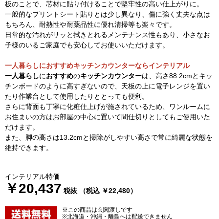
板のことで、芯材に貼り付けることで堅牢性の高い仕上がりに。
一般的なプリントシート貼りとは少し異なり、傷に強く丈夫な点は
もちろん、耐熱性や耐薬品性に優れ清掃等も楽々です。
日常的な汚れがサッと拭きとれるメンテナンス性もあり、小さなお
子様のいるご家庭でも安心してお使いいただけます。
一人暮らしにおすすめキッチンカウンターならインテリアル
一人暮らし
に
おすすめ
の
キッチンカウンター
は、高さ88.2cmとキッ
チンボードのように高すぎないので、天板の上に電子レンジを置い
たり作業台として使用したりととっても便利。
さらに背面も丁寧に化粧仕上げが施されているため、ワンルームに
お住まいの方はお部屋の中心に置いて間仕切りとしてもご使用いた
だけます。
また、脚の高さは13.2cmと掃除がしやすい高さで常に綺麗な状態を
維持できます。
インテリアル特価
￥20,437
税抜 （税込 ￥22,480）
※この商品は玄関渡しです
※北海道・沖縄・離島へは配送できません