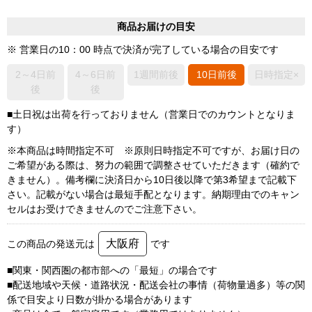
商品お届けの目安
※ 営業日の10：00 時点で決済が完了している場合の目安です
2～4日前
4～6日前
1週間前後
10日前後
日時指定×
後
後
■土日祝は出荷を行っておりません（営業日でのカウントとなりま
す）
※本商品は時間指定不可 ※原則日時指定不可ですが、お届け日の
ご希望がある際は、努力の範囲で調整させていただきます（確約で
きません）。備考欄に決済日から10日後以降で第3希望まで記載下
さい。記載がない場合は最短手配となります。納期理由でのキャン
セルはお受けできませんのでご注意下さい。
大阪府
この商品の発送元は
です
■関東・関西圏の都市部への「最短」の場合です
■配送地域や天候・道路状況・配送会社の事情（荷物量過多）等の関
係で目安より日数が掛かる場合があります