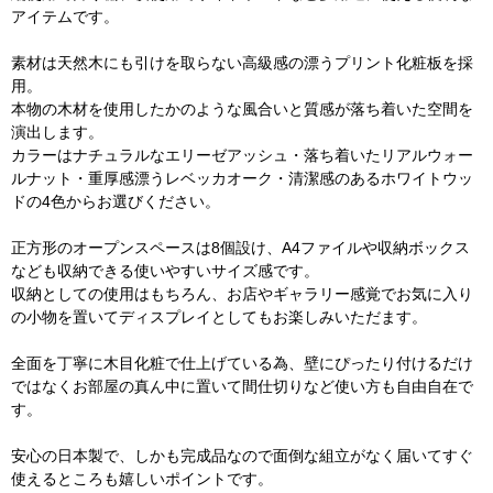
アイテムです。
素材は天然木にも引けを取らない高級感の漂うプリント化粧板を採
用。
本物の木材を使用したかのような風合いと質感が落ち着いた空間を
演出します。
カラーはナチュラルなエリーゼアッシュ・落ち着いたリアルウォー
ルナット・重厚感漂うレベッカオーク・清潔感のあるホワイトウッ
ドの4色からお選びください。
正方形のオープンスペースは8個設け、A4ファイルや収納ボックス
なども収納できる使いやすいサイズ感です。
収納としての使用はもちろん、お店やギャラリー感覚でお気に入り
の小物を置いてディスプレイとしてもお楽しみいただます。
全面を丁寧に木目化粧で仕上げている為、壁にぴったり付けるだけ
ではなくお部屋の真ん中に置いて間仕切りなど使い方も自由自在で
す。
安心の日本製で、しかも完成品なので面倒な組立がなく届いてすぐ
使えるところも嬉しいポイントです。