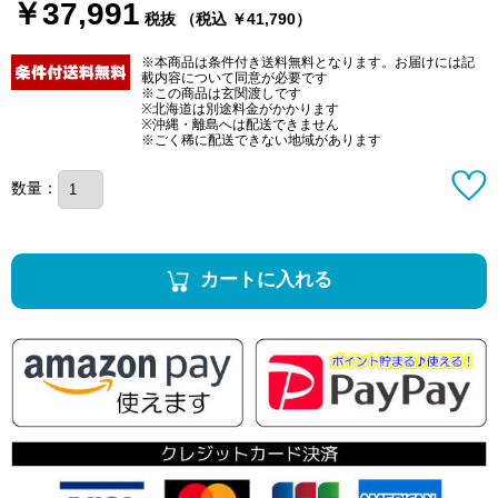
￥37,991
税抜 （税込 ￥41,790）
※本商品は条件付き送料無料となります。お届けには記
載内容について同意が必要です
※この商品は玄関渡しです
※北海道は別途料金がかかります
※沖縄・離島へは配送できません
※ごく稀に配送できない地域があります
数量：
カートに入れる