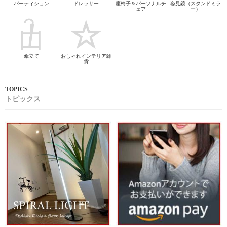
パーティション
ドレッサー
座椅子＆パーソナルチ
姿見鏡（スタンドミラ
ェア
ー）
傘立て
おしゃれインテリア雑
貨
トピックス