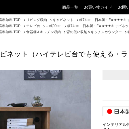
商品一覧
お買い物ガイド
お問
料無料 TOP
リビング収納
キャビネット
幅74cm・日本製・F★★★★
料無料 TOP
テレビ台
～幅99cm
幅74cm・日本製・F★★★★キャビ
料無料 TOP
食器棚＆キッチン収納
背の低い収納＆キッチンカウンター
キャビネット（ハイテレビ台でも使える・
インテリアル