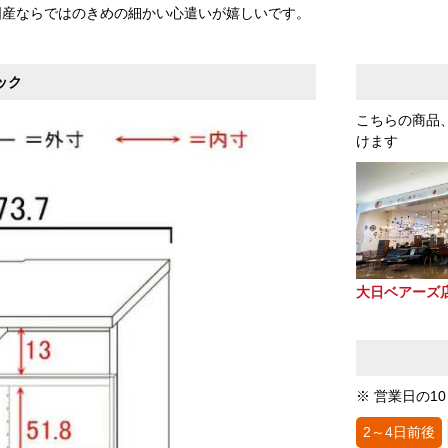
国産ならではのきめの細かい心遣いが嬉しいです。
ック
こちらの商品
けます
大日ベアーズ
※ 営業日の1
2～4日前後