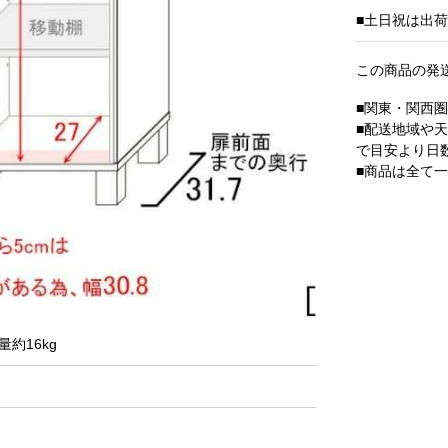
■土日祝は出
この商品の発
■関東・関西
■配送地域や
で目安より日
■商品は全て
量約16kg