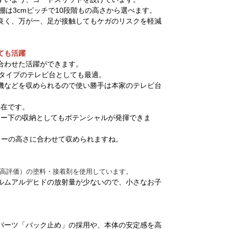
棚は3cmピッチで10段階もの高さから選べます。
良く、万が一、足が接触してもケガのリスクを軽減
ても活躍
合わせた活躍ができます。
イタイプのテレビ台としても最適。
機などを収められるので使い勝手は本家のテレビ台
存在です。
ター下の収納としてもポテンシャルが発揮できま
ターの高さに合わせて収められますね。
最高評価）の塗料・接着剤を使用しています。
ルムアルデヒドの放射量が少ないので、小さなお子
パーツ「バック止め」の採用や、本体の安定感を高