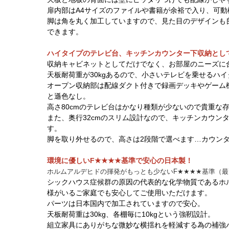
扉内部はA4サイズのファイルや書籍が余裕で入り、可動
脚は角を丸く加工していますので、見た目のデザインも
できます。
ハイタイプのテレビ台、キッチンカウンター下収納とし
収納キャビネットとしてだけでなく、お部屋のニーズに
天板耐荷重が30kgあるので、小さいテレビを乗せるハ
オープン収納部は配線ダクト付きで録画デッキやゲーム
と遜色なし。
高さ80cmのテレビ台はかなり種類が少ないので貴重な
また、奥行32cmのスリム設計なので、キッチンカウン
す。
脚を取り外せるので、高さは2段階で選べます…カウン
環境に優しいF★★★★基準で安心の日本製！
ホルムアルデヒドの揮発がもっとも
少ないF★★★★基準（
シックハウス症候群の原因の代表的な化学物質であるホ
様がいるご家庭でも安心してご使用いただけます。
パーツは日本国内で加工されていますので安心。
天板耐荷重は30kg、各棚毎に10kgという強靭設計。
組立家具にありがちな微妙な横揺れを軽減する為の補強