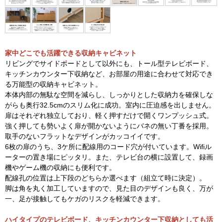
家中どこでも活躍できる収納キャビネット
リビングでサイドボードとして以外にも、トール型テレビボード、
キッチンカウンター下収納など、お部屋の用途に合わせて対応でき
る万能型の収納キャビネット。
本体内部の無駄な空間を減らし、しっかりとした収納力を確保しな
がらも奥行32.5cmのスリム化に成功。室内に圧迫感を出しません。
扉はそれぞれ独立しており、軽く押すだけで開くワンプッシュ式。
強く押しても勢いよく扉が開かないようにバネの無い丁番を採用。
取手のないフラットなデザインがカッコイイです。
6枚の扉のうち、3ケ所に配線用のコード穴が付いています。Wifiル
ーターの置き場にピッタリ。また、テレビ台の横に設置して、録画
機やゲーム機の収納にも便利です。
配線孔の位置は上下段のどちらか選べます（組立て時に決定）。
脚は角を丸く加工していますので、見た目のデザインも良く、万が
一、足が接触してもケガのリスクを軽減できます。
ハイタイプのテレビボード、キッチンカウンター下収納としても活