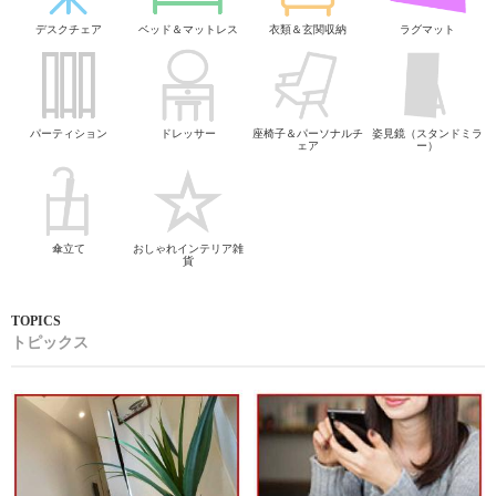
デスクチェア
ベッド＆マットレス
衣類＆玄関収納
ラグマット
パーティション
ドレッサー
座椅子＆パーソナルチ
姿見鏡（スタンドミラ
ェア
ー）
傘立て
おしゃれインテリア雑
貨
トピックス