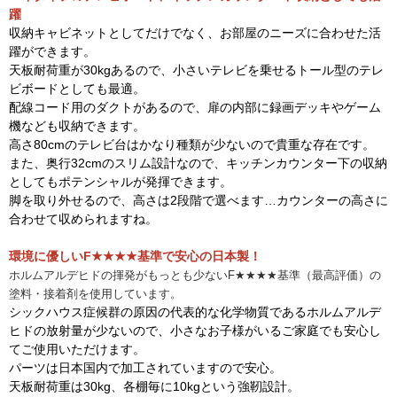
躍
収納キャビネットとしてだけでなく、お部屋のニーズに合わせた活
躍ができます。
天板耐荷重が30kgあるので、小さいテレビを乗せるトール型のテレ
ビボードとしても最適。
配線コード用のダクトがあるので、扉の内部に録画デッキやゲーム
機なども収納できます。
高さ80cmのテレビ台はかなり種類が少ないので貴重な存在です。
また、奥行32cmのスリム設計なので、キッチンカウンター下の収納
としてもポテンシャルが発揮できます。
脚を取り外せるので、高さは2段階で選べます…カウンターの高さに
合わせて収められますね。
環境に優しいF★★★★基準で安心の日本製！
ホルムアルデヒドの揮発がもっとも
少ないF★★★★基準（最高評価）の
塗料・接着剤を使用しています。
シックハウス症候群の原因の代表的な化学物質であるホルムアルデ
ヒドの放射量が少ないので、小さなお子様がいるご家庭でも安心し
てご使用いただけます。
パーツは日本国内で加工されていますので安心。
天板耐荷重は30kg、各棚毎に10kgという強靭設計。